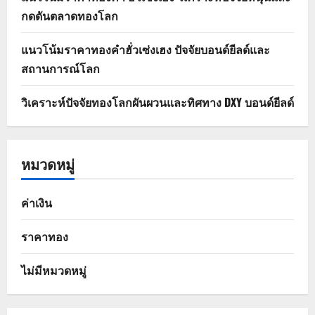
กดดันตลาดทองโลก
แนวโน้มราคาทองคำฮั่วเซ่งเฮง ปัจจัยบอนด์ยีลด์และ
สถานการณ์โลก
วิเคราะห์ปัจจัยทองโลกผันผวนและทิศทาง DXY บอนด์ยีลด์
หมวดหมู่
ค่าเงิน
ราคาทอง
ไม่มีหมวดหมู่