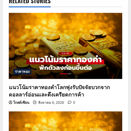
a
RELATED STORIES
v
i
g
a
t
ราคาทอง
i
o
แนวโน้มราคาทองคำโลกพุ่งรับปัจจัยบวกจาก
ดอลลาร์อ่อนและตึงเครียดการค้า
n
โกลด์เซียน
สิงหาคม 6, 2026
0