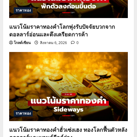
t
ราคาทอง
i
o
แนวโน้มราคาทองคำโลกพุ่งรับปัจจัยบวกจาก
ดอลลาร์อ่อนและตึงเครียดการค้า
n
โกลด์เซียน
สิงหาคม 6, 2026
0
ราคาทอง
แนวโน้มราคาทองคำฮั่วเซ่งเฮง ทองโลกฟื้นตัวหลัง