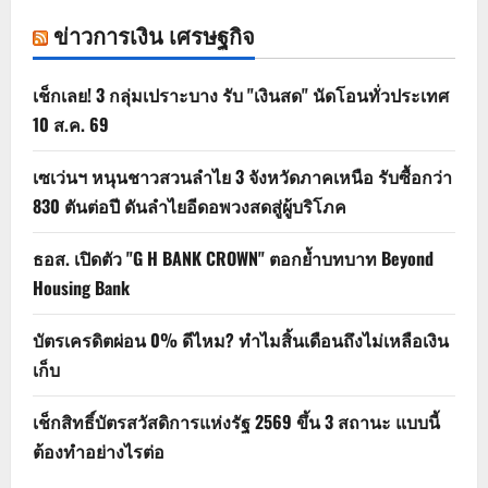
ข่าวการเงิน เศรษฐกิจ
เช็กเลย! 3 กลุ่มเปราะบาง รับ "เงินสด" นัดโอนทั่วประเทศ
10 ส.ค. 69
เซเว่นฯ หนุนชาวสวนลำไย 3 จังหวัดภาคเหนือ รับซื้อกว่า
830 ตันต่อปี ดันลำไยอีดอพวงสดสู่ผู้บริโภค
ธอส. เปิดตัว "G H BANK CROWN" ตอกย้ำบทบาท Beyond
Housing Bank
บัตรเครดิตผ่อน 0% ดีไหม? ทำไมสิ้นเดือนถึงไม่เหลือเงิน
เก็บ
เช็กสิทธิ์บัตรสวัสดิการแห่งรัฐ 2569 ขึ้น 3 สถานะ แบบนี้
ต้องทำอย่างไรต่อ