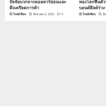
a
ปัจจัยบวกจากดอลลาร์อ่อนและ
ทองโลกฟื้นตั
ตึงเครียดการค้า
บอนด์ยีลด์ร่วง
t
โกลด์เซียน
สิงหาคม 6, 2026
0
โกลด์เซียน
สิ
i
o
n