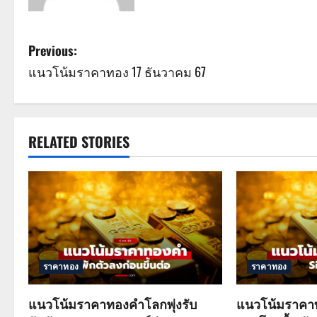
P
Previous:
แนวโน้มราคาทอง 17 ธันวาคม 67
o
s
t
RELATED STORIES
n
a
v
i
ราคาทอง
ราคาทอง
g
แนวโน้มราคาทองคำโลกพุ่งรับ
แนวโน้มราคาท