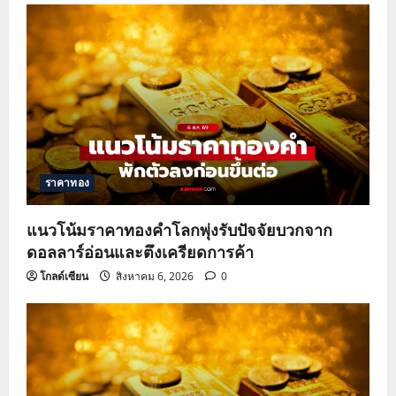
v
i
g
a
t
ราคาทอง
i
o
แนวโน้มราคาทองคำโลกพุ่งรับปัจจัยบวกจาก
ดอลลาร์อ่อนและตึงเครียดการค้า
n
โกลด์เซียน
สิงหาคม 6, 2026
0