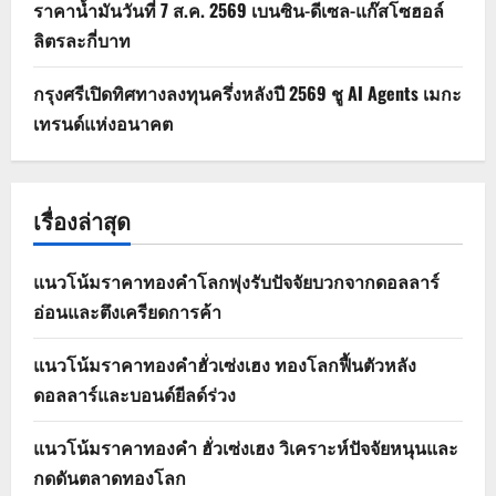
ราคาน้ำมันวันที่ 7 ส.ค. 2569 เบนซิน-ดีเซล-แก๊สโซฮอล์
ลิตรละกี่บาท
กรุงศรีเปิดทิศทางลงทุนครึ่งหลังปี 2569 ชู AI Agents เมกะ
เทรนด์แห่งอนาคต
เรื่องล่าสุด
แนวโน้มราคาทองคำโลกพุ่งรับปัจจัยบวกจากดอลลาร์
อ่อนและตึงเครียดการค้า
แนวโน้มราคาทองคำฮั่วเซ่งเฮง ทองโลกฟื้นตัวหลัง
ดอลลาร์และบอนด์ยีลด์ร่วง
แนวโน้มราคาทองคำ ฮั่วเซ่งเฮง วิเคราะห์ปัจจัยหนุนและ
กดดันตลาดทองโลก