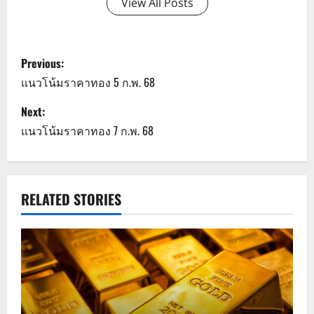
View All Posts
P
Previous:
o
แนวโน้มราคาทอง 5 ก.พ. 68
s
Next:
แนวโน้มราคาทอง 7 ก.พ. 68
t
n
a
RELATED STORIES
v
i
g