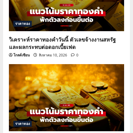
a
t
ราคาทอง
i
o
วิเคราะห์ราคาทองคำวันนี้ ตัวเลขจ้างงานสหรัฐ
และผลกระทบต่อดอกเบี้ยเฟด
n
โกลด์เซียน
สิงหาคม 10, 2026
0
ราคาทอง