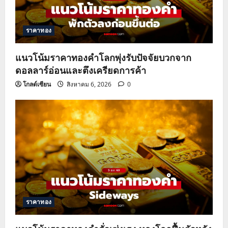
t
ราคาทอง
i
o
แนวโน้มราคาทองคำโลกพุ่งรับปัจจัยบวกจาก
ดอลลาร์อ่อนและตึงเครียดการค้า
n
โกลด์เซียน
สิงหาคม 6, 2026
0
ราคาทอง