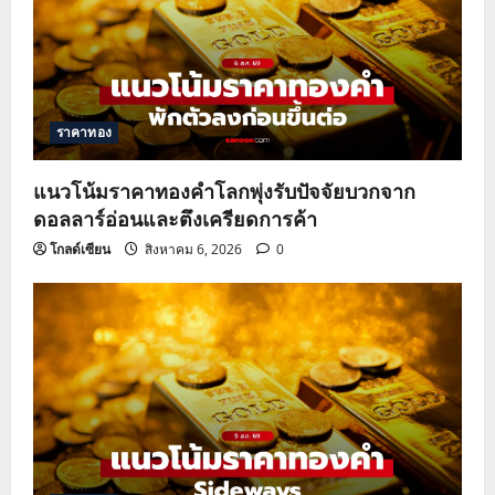
g
a
t
ราคาทอง
i
o
แนวโน้มราคาทองคำโลกพุ่งรับปัจจัยบวกจาก
ดอลลาร์อ่อนและตึงเครียดการค้า
n
โกลด์เซียน
สิงหาคม 6, 2026
0