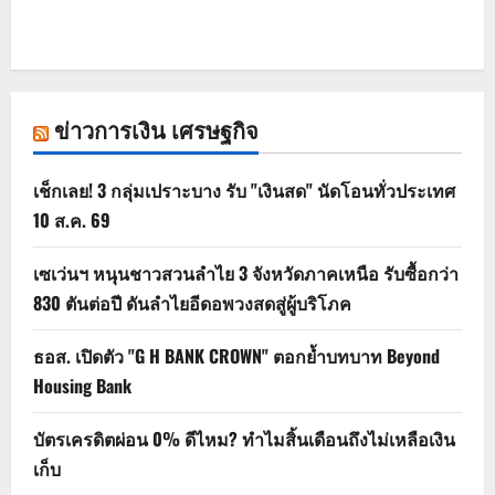
ข่าวการเงิน เศรษฐกิจ
เช็กเลย! 3 กลุ่มเปราะบาง รับ "เงินสด" นัดโอนทั่วประเทศ
10 ส.ค. 69
เซเว่นฯ หนุนชาวสวนลำไย 3 จังหวัดภาคเหนือ รับซื้อกว่า
830 ตันต่อปี ดันลำไยอีดอพวงสดสู่ผู้บริโภค
ธอส. เปิดตัว "G H BANK CROWN" ตอกย้ำบทบาท Beyond
Housing Bank
บัตรเครดิตผ่อน 0% ดีไหม? ทำไมสิ้นเดือนถึงไม่เหลือเงิน
เก็บ