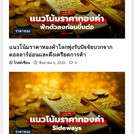
a
t
ราคาทอง
i
o
แนวโน้มราคาทองคำโลกพุ่งรับปัจจัยบวกจาก
ดอลลาร์อ่อนและตึงเครียดการค้า
n
โกลด์เซียน
สิงหาคม 6, 2026
0
ราคาทอง