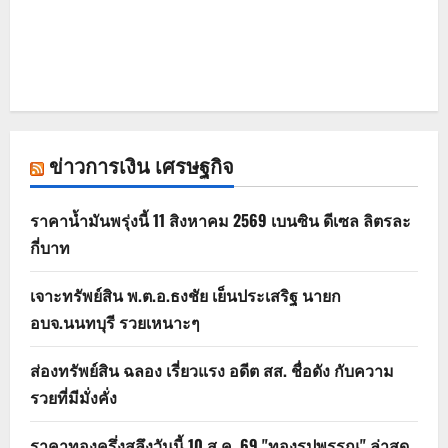
ข่าวการเงิน เศรษฐกิจ
ราคาน้ำมันพรุ่งนี้ 11 สิงหาคม 2569 เบนซิน ดีเซล ลิตรละ
กี่บาท
เจาะทรัพย์สิน พ.ต.อ.ธงชัย เย็นประเสริฐ นายก
อบจ.นนทบุรี รวยเหนาะๆ
ส่องทรัพย์สิน ฉลอง เรี่ยวแรง อดีต สส. ชื่อดัง กับความ
รวยที่มีมั่งคั่ง
ราคาทองครึ่งสลึงวันนี้ 10 ส.ค. 69 "ทองรูปพรรณ" ล่าสุด