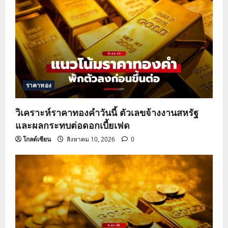
i
g
a
t
ราคาทอง
i
o
วิเคราะห์ราคาทองคำวันนี้ ตัวเลขจ้างงานสหรัฐ
และผลกระทบต่อดอกเบี้ยเฟด
n
โกลด์เซียน
สิงหาคม 10, 2026
0