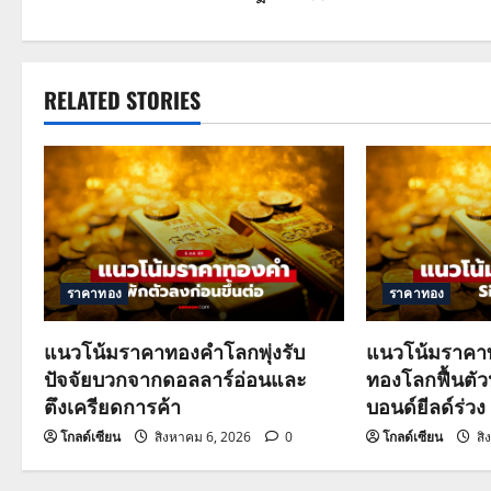
o
s
t
RELATED STORIES
n
a
v
i
ราคาทอง
ราคาทอง
g
แนวโน้มราคาทองคำโลกพุ่งรับ
แนวโน้มราคาท
a
ปัจจัยบวกจากดอลลาร์อ่อนและ
ทองโลกฟื้นตั
ตึงเครียดการค้า
บอนด์ยีลด์ร่วง
t
โกลด์เซียน
สิงหาคม 6, 2026
0
โกลด์เซียน
สิ
i