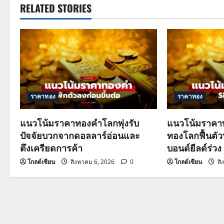
t
RELATED STORIES
n
a
v
i
ราคาทอง
ราคาทอง
g
แนวโน้มราคาทองคำโลกพุ่งรับ
แนวโน้มราคาท
a
ปัจจัยบวกจากดอลลาร์อ่อนและ
ทองโลกฟื้นตั
ตึงเครียดการค้า
บอนด์ยีลด์ร่วง
t
โกลด์เซียน
สิงหาคม 6, 2026
0
โกลด์เซียน
สิ
i
o
n