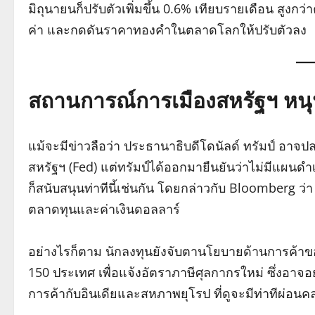
มิถุนายนก็ปรับตัวเพิ่มขึ้น 0.6% เทียบรายเดือน สูงกว่
ค่า และกดดันราคาทองคำในตลาดโลกให้ปรับตัวลง
สถานการณ์การเมืองสหรัฐฯ หนุ
แม้จะมีข่าวลือว่า ประธานาธิบดีโดนัลด์ ทรัมป์
สหรัฐฯ (Fed) แต่ทรัมป์ได้ออกมายืนยันว่าไม่มีแผนด
ก็สนับสนุนท่าทีนี้เช่นกัน โดยกล่าวกับ Bloomberg ว่
ตลาดทุนและค่าเงินดอลลาร์
อย่างไรก็ตาม นักลงทุนยังจับตานโยบายด้านการค้าของ
150 ประเทศ เพื่อแจ้งอัตราภาษีศุลกากรใหม่ ซึ่งอาจอ
การค้ากับอินเดียและสหภาพยุโรป ที่ดูจะมีท่าทีผ่อนคลา