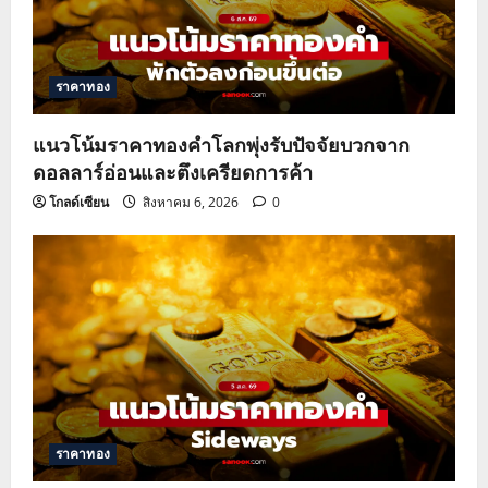
t
i
ราคาทอง
o
แนวโน้มราคาทองคำโลกพุ่งรับปัจจัยบวกจาก
n
ดอลลาร์อ่อนและตึงเครียดการค้า
โกลด์เซียน
สิงหาคม 6, 2026
0
ราคาทอง