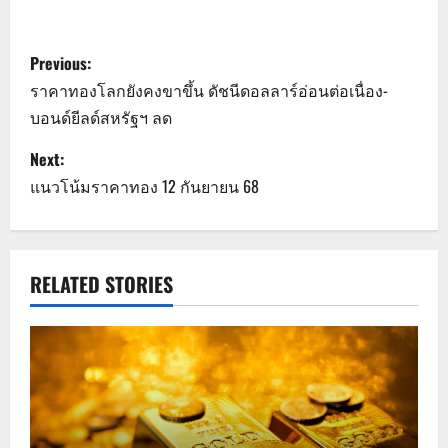
P
Previous:
o
ราคาทองโลกยังคงขาขึ้น ดัชนีดอลลาร์อ่อนต่อเนื่อง-
บอนด์ยีลด์สหรัฐฯ ลด
s
Next:
t
แนวโน้มราคาทอง 12 กันยายน 68
n
a
RELATED STORIES
v
i
g
a