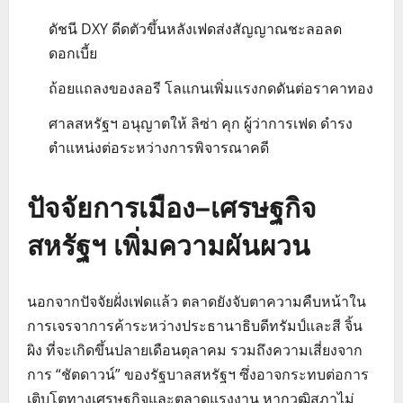
ดัชนี DXY ดีดตัวขึ้นหลังเฟดส่งสัญญาณชะลอลด
ดอกเบี้ย
ถ้อยแถลงของลอรี โลแกนเพิ่มแรงกดดันต่อราคาทอง
ศาลสหรัฐฯ อนุญาตให้ ลิซ่า คุก ผู้ว่าการเฟด ดำรง
ตำแหน่งต่อระหว่างการพิจารณาคดี
ปัจจัยการเมือง–เศรษฐกิจ
สหรัฐฯ เพิ่มความผันผวน
นอกจากปัจจัยฝั่งเฟดแล้ว ตลาดยังจับตาความคืบหน้าใน
การเจรจาการค้าระหว่างประธานาธิบดีทรัมป์และสี จิ้น
ผิง ที่จะเกิดขึ้นปลายเดือนตุลาคม รวมถึงความเสี่ยงจาก
การ “ชัตดาวน์” ของรัฐบาลสหรัฐฯ ซึ่งอาจกระทบต่อการ
เติบโตทางเศรษฐกิจและตลาดแรงงาน หากวุฒิสภาไม่