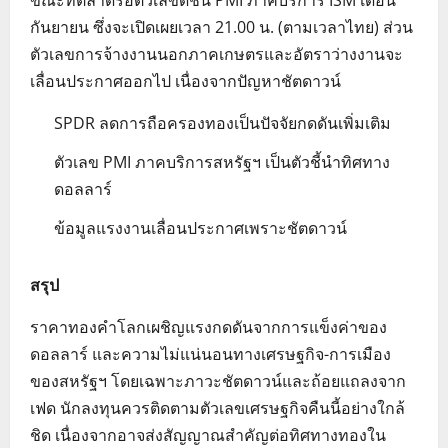
ขณะที่ตลาดรอตัวเลขดัชนี PMI ภาคบริการ ISM เดือน
กันยายน ซึ่งจะเปิดเผยเวลา 21.00 น. (ตามเวลาไทย) ส่วน
ตัวเลขการจ้างงานนอกภาคเกษตรและอัตราว่างงานจะ
เลื่อนประกาศออกไป เนื่องจากปัญหาชัตดาวน์
SPDR ลดการถือครองทองเป็นปัจจัยกดดันเพิ่มเติม
ตัวเลข PMI ภาคบริการสหรัฐฯ เป็นตัวชี้นำทิศทาง
ดอลลาร์
ข้อมูลแรงงานเลื่อนประกาศเพราะชัตดาวน์
สรุป
ราคาทองคำโลกเผชิญแรงกดดันจากการแข็งค่าของ
ดอลลาร์ และความไม่แน่นอนทางเศรษฐกิจ-การเมือง
ของสหรัฐฯ โดยเฉพาะภาวะชัตดาวน์และถ้อยแถลงจาก
เฟด นักลงทุนควรติดตามตัวเลขเศรษฐกิจคืนนี้อย่างใกล้
ชิด เนื่องจากอาจส่งสัญญาณสำคัญต่อทิศทางทองใน