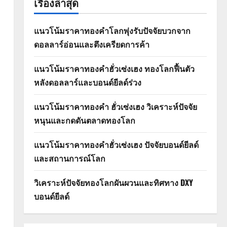
เรื่องล่าสุด
แนวโน้มราคาทองคำโลกพุ่งรับปัจจัยบวกจาก
ดอลลาร์อ่อนและตึงเครียดการค้า
แนวโน้มราคาทองคำฮั่วเซ่งเฮง ทองโลกฟื้นตัว
หลังดอลลาร์และบอนด์ยีลด์ร่วง
แนวโน้มราคาทองคำ ฮั่วเซ่งเฮง วิเคราะห์ปัจจัย
หนุนและกดดันตลาดทองโลก
แนวโน้มราคาทองคำฮั่วเซ่งเฮง ปัจจัยบอนด์ยีลด์
และสถานการณ์โลก
วิเคราะห์ปัจจัยทองโลกผันผวนและทิศทาง DXY
บอนด์ยีลด์