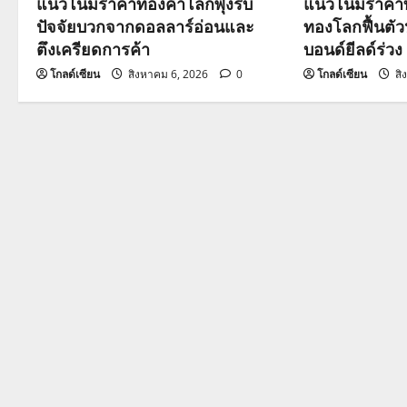
แนวโน้มราคาทองคำโลกพุ่งรับ
แนวโน้มราคาท
a
ปัจจัยบวกจากดอลลาร์อ่อนและ
ทองโลกฟื้นตั
ตึงเครียดการค้า
บอนด์ยีลด์ร่วง
t
โกลด์เซียน
สิงหาคม 6, 2026
0
โกลด์เซียน
สิ
i
o
n