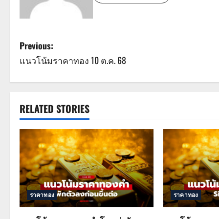
P
Previous:
แนวโน้มราคาทอง 10 ต.ค. 68
o
s
t
RELATED STORIES
n
a
v
i
ราคาทอง
ราคาทอง
g