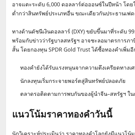
อาจแตะระดับ 6,000 ดอลลาร์ต่อออนซ์ในปีหน้า โดยใ
ต่ำกว่าสินทรัพย์ประเภทอื่น ขณะเดียวกันประธานเฟ
ทางด้านดัชนีเงินดอลลาร์ (DXY) ขยับขึ้นมาที่ระดับ 9
พร้อมกับข่าวว่ารัฐบาลสหรัฐฯ อาจชะลอมาตรการภาษี
สั้น โดยกองทุน SPDR Gold Trust ได้ซื้อทองคำเพิ่มอี
ทองคำยังได้รับแรงหนุนจากความตึงเครียดทางเศ
นักลงทุนเริ่มกระจายพอร์ตสู่สินทรัพย์ปลอดภัย
ตลาดรอติดตามการพบกันของผู้นำจีน–สหรัฐฯ ใน
แนวโน้มราคาทองคำวันนี้
นักวิเคราะห์ประเมินว่า ราคาทองคำโลกยังมีแนวโน้มข