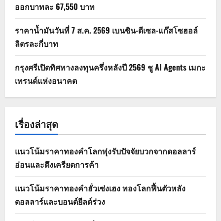
ออกบาทละ 67,550 บาท
ราคาน้ำมันวันที่ 7 ส.ค. 2569 เบนซิน-ดีเซล-แก๊สโซฮอล์
ลิตรละกี่บาท
กรุงศรีเปิดทิศทางลงทุนครึ่งหลังปี 2569 ชู AI Agents เมกะ
เทรนด์แห่งอนาคต
เรื่องล่าสุด
แนวโน้มราคาทองคำโลกพุ่งรับปัจจัยบวกจากดอลลาร์
อ่อนและตึงเครียดการค้า
แนวโน้มราคาทองคำฮั่วเซ่งเฮง ทองโลกฟื้นตัวหลัง
ดอลลาร์และบอนด์ยีลด์ร่วง