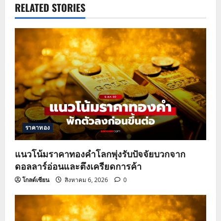
RELATED STORIES
v
i
g
a
t
i
ราคาทอง
o
แนวโน้มราคาทองคำโลกพุ่งรับปัจจัยบวกจาก
n
ดอลลาร์อ่อนและตึงเครียดการค้า
โกลด์เซียน
สิงหาคม 6, 2026
0