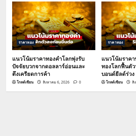
a
v
i
g
ราคาทอง
ราคาทอง
a
แนวโน้มราคาทองคำโลกพุ่งรับ
แนวโน้มราคาท
ปัจจัยบวกจากดอลลาร์อ่อนและ
ทองโลกฟื้นตั
t
ตึงเครียดการค้า
บอนด์ยีลด์ร่วง
i
โกลด์เซียน
สิงหาคม 6, 2026
0
โกลด์เซียน
สิ
o
n