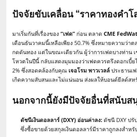
ปัจจัยขับเคลื่อน “ราคาทองคำโลก
มาเริ่มกันที่เรื่องของ
“เฟด”
ก่อน ตลาด
CME FedWa
เดือนธันวาคมนี้เหลือเพียง 50.7% ซึ่งหมายความว่าตล
กดดันทอง แต่ในขณะเดียวกัน ผู้ว่าการเฟดบางท่าน เ
โหวตในปีนี้ กลับแสดงมุมมองว่าเฟดควรตรึงดอกเบี้ยไว้
2% ซึ่งสอดคล้องกับคุณ
เจอโรม พาวเวลล์
ประธานเฟดท
เกิดความสับสนและไม่แน่นอน ส่งผลให้บอนด์ยีลด์สหรัฐ
นอกจากนี้ยังมีปัจจัยอื่นที่สนับ
ดัชนีเงินดอลลาร์ (DXY) อ่อนค่าลง:
ดัชนี DXY ปรับ
ซึ่งซื้อขายด้วยสกุลเงินดอลลาร์มีราคาถูกลงสำหรับน