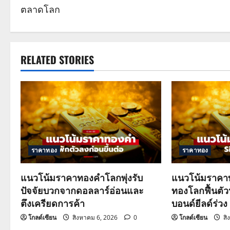
o
ตลาดโลก
s
t
RELATED STORIES
n
a
v
i
g
ราคาทอง
ราคาทอง
a
แนวโน้มราคาทองคำโลกพุ่งรับ
แนวโน้มราคาท
ปัจจัยบวกจากดอลลาร์อ่อนและ
ทองโลกฟื้นตั
t
ตึงเครียดการค้า
บอนด์ยีลด์ร่วง
i
โกลด์เซียน
สิงหาคม 6, 2026
0
โกลด์เซียน
สิ