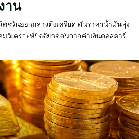
งงาน
ตะวันออกกลางตึงเครียด ดันราคาน้ำมันพุ่ง
มวิเคราะห์ปัจจัยกดดันจากค่าเงินดอลลาร์