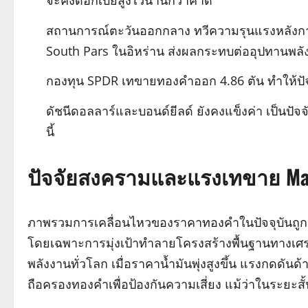
จะคงดอกเบี้ยสูงไว้นานกว่าคาด
สถานการณ์ตะวันออกกลาง ทวีความรุนแรงหลังกา
South Pars ในอิหร่าน ส่งผลกระทบต่ออุปทานพล
กองทุน SPDR เทขายทองคำออก 4.86 ตัน ทำให้ปัจจุบ
ดัชนีดอลลาร์และบอนด์ยีลด์ ยังคงแข็งค่า เป็นป
นี้
ปัจจัยสงครามและแรงเทขาย Ma
ภาพรวมการเคลื่อนไหวของราคาทองคำในปัจจุบันถูกข
โดยเฉพาะการมุ่งเป้าทำลายโครงสร้างพื้นฐานทางเศร
พลังงานทั่วโลก เมื่อราคาน้ำมันพุ่งสูงขึ้น แรงกดดันด้
ถือครองทองคำเพื่อป้องกันความเสี่ยง แม้ว่าในระยะ