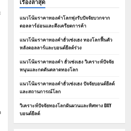
เรื่องล่าสุด
ซ
แนวโน้มราคาทองคำโลกพุ่งรับปัจจัยบวกจาก
ดอลลาร์อ่อนและตึงเครียดการค้า
แนวโน้มราคาทองคำฮั่วเซ่งเฮง ทองโลกฟื้นตัว
หลังดอลลาร์และบอนด์ยีลด์ร่วง
แนวโน้มราคาทองคำ ฮั่วเซ่งเฮง วิเคราะห์ปัจจัย
หนุนและกดดันตลาดทองโลก
แนวโน้มราคาทองคำฮั่วเซ่งเฮง ปัจจัยบอนด์ยีลด์
และสถานการณ์โลก
วิเคราะห์ปัจจัยทองโลกผันผวนและทิศทาง DXY
า
บอนด์ยีลด์