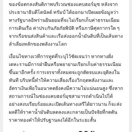
ของข้อตกลงสันติภาพบริเวณช่องแคบฮอร์มุซ หลังจาก
ประธานาธิบดีโดนัลด์ ทรัมป์ ได้ออกมาเปิดเผยข้อมูลว่า
ทางรัฐบาลอิหร่านยินยอมที่จะไม่เรียกเก็บค่าธรรมเนียม
การเดินเรือ ค่าประกันภัยภัยพิบัติ หรือภาษีศุลกากรใด ๆ
จากเรือขนส่งสินค้าและเรือส่งออกน้ำมันดิบที่เป็นเส้นทาง
ลำเลียงหลักของพลังงานโลก
เงื่อนไขทางเวทีการทูตที่ระบุไว้ชัดเจนว่า หากทางฝั่ง
เตหะรานมีการฝ่าฝืนหรือพยายามเรียกเก็บค่าธรรมเนียม
ขึ้นมาอีกครั้ง การเจรจาทั้งหมดจะถูกตัดจบและยุติลงใน
ทันที บริบทนี้ทำให้ความเสี่ยงเรื่องวิกฤตพลังงานและ
อัตราเงินเฟ้อในอนาคตยังคงมีความไม่แน่นอนสูง ซึ่งหาก
สถานการณ์ในช่องแคบฮอร์มุซสามารถดำเนินไปได้
อย่างสงบเรียบร้อยและเปิดเส้นทางเสรีได้ยาวนาน ก็จะส่ง
ผลดีให้ราคาน้ำมันดิบลดลงและกลายเป็นปัจจัยที่กดดัน
ราคาทองคำให้ปรับฐานลงได้อีกในระยะสั้น