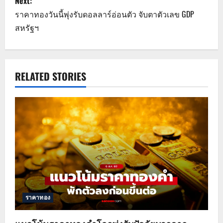
Next:
t
ราคาทองวันนี้พุ่งรับดอลลาร์อ่อนตัว จับตาตัวเลข GDP
n
สหรัฐฯ
a
v
RELATED STORIES
i
g
a
t
i
o
ราคาทอง
n