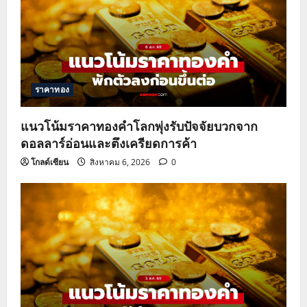
g
a
t
ราคาทอง
i
o
แนวโน้มราคาทองคำโลกพุ่งรับปัจจัยบวกจาก
ดอลลาร์อ่อนและตึงเครียดการค้า
n
โกลด์เซียน
สิงหาคม 6, 2026
0