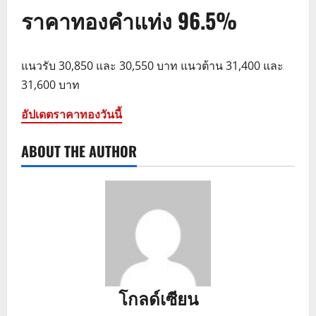
ราคาทองคำแท่ง 96.5%
แนวรับ 30,850 และ 30,550 บาท แนวต้าน 31,400 และ
31,600 บาท
อัปเดตราคาทองวันนี้
ABOUT THE AUTHOR
โกลด์เซียน