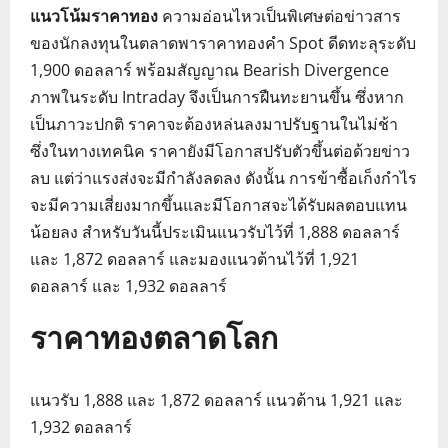
แนวโน้มราคาทอง
ความอ่อนไหวเป็นพิเศษต่อข่าวสาร
ของนักลงทุนในตลาดพาราคาทองคำ Spot ดีดทะลุระดับ
1,900 ดอลลาร์ พร้อมสัญญาณ Bearish Divergence
ภาพในระดับ Intraday จึงเป็นการฝืนทะยานขึ้น ซึ่งหาก
เป็นภาวะปกติ ราคาจะต้องหล่นลงมาปรับฐานในไม่ช้า
ซึ่งในทางเทคนิค ราคายังมีโอกาสปรับตัวขึ้นต่อด้วยข่าว
ลบ แต่ว่าแรงส่งจะมีกำลังลดลง ดังนั้น การข้าซื้อเก็งกำไร
จะมีความเสี่ยงมากขึ้นและมีโอกาสจะได้รับผลตอบแทน
น้อยลง สำหรับวันนี้ประเมินแนวรับไว้ที่ 1,888 ดอลลาร์
และ 1,872 ดอลลาร์ และมองแนวต้านไว้ที่ 1,921
ดอลลาร์ และ 1,932 ดอลลาร์
ราคาทองตลาดโลก
แนวรับ 1,888 และ 1,872 ดอลลาร์ แนวต้าน 1,921 และ
1,932 ดอลลาร์