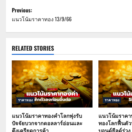
P
Previous:
แนวโน้มราคาทอง 13/9/66
o
s
t
RELATED STORIES
n
a
v
i
ราคาทอง
ราคาทอง
g
แนวโน้มราคาทองคำโลกพุ่งรับ
แนวโน้มราคาท
a
ปัจจัยบวกจากดอลลาร์อ่อนและ
ทองโลกฟื้นตั
ตึงเครียดการค้า
บอนด์ยีลด์ร่วง