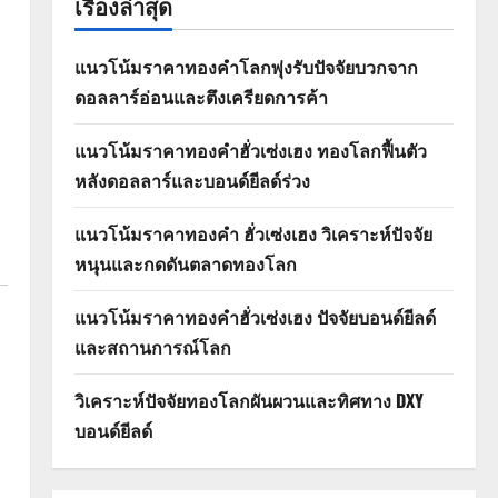
เรื่องล่าสุด
แนวโน้มราคาทองคำโลกพุ่งรับปัจจัยบวกจาก
ดอลลาร์อ่อนและตึงเครียดการค้า
แนวโน้มราคาทองคำฮั่วเซ่งเฮง ทองโลกฟื้นตัว
หลังดอลลาร์และบอนด์ยีลด์ร่วง
แนวโน้มราคาทองคำ ฮั่วเซ่งเฮง วิเคราะห์ปัจจัย
หนุนและกดดันตลาดทองโลก
แนวโน้มราคาทองคำฮั่วเซ่งเฮง ปัจจัยบอนด์ยีลด์
และสถานการณ์โลก
วิเคราะห์ปัจจัยทองโลกผันผวนและทิศทาง DXY
บอนด์ยีลด์