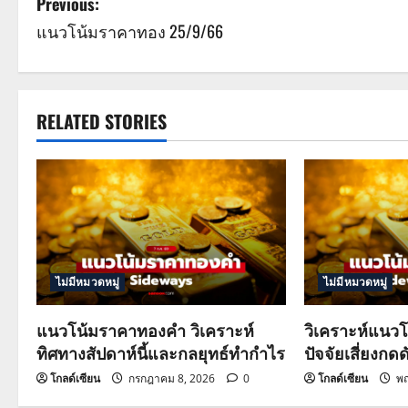
P
Previous:
แนวโน้มราคาทอง 25/9/66
o
s
t
RELATED STORIES
n
a
v
i
ไม่มีหมวดหมู่
ไม่มีหมวดหมู่
g
แนวโน้มราคาทองคำ วิเคราะห์
วิเคราะห์แนวโ
a
ทิศทางสัปดาห์นี้และกลยุทธ์ทำกำไร
ปัจจัยเสี่ยงกดด
t
โกลด์เซียน
กรกฎาคม 8, 2026
0
โกลด์เซียน
พฤ