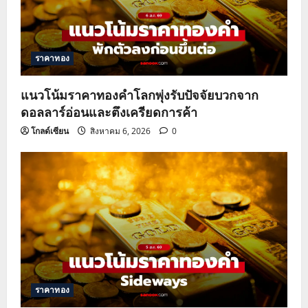
a
t
ราคาทอง
i
o
แนวโน้มราคาทองคำโลกพุ่งรับปัจจัยบวกจาก
ดอลลาร์อ่อนและตึงเครียดการค้า
n
โกลด์เซียน
สิงหาคม 6, 2026
0
ราคาทอง