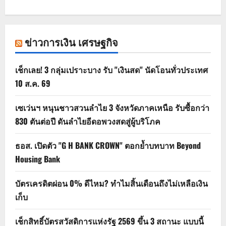
ข่าวการเงิน เศรษฐกิจ
เช็กเลย! 3 กลุ่มเปราะบาง รับ "เงินสด" นัดโอนทั่วประเทศ
10 ส.ค. 69
เซเว่นฯ หนุนชาวสวนลำไย 3 จังหวัดภาคเหนือ รับซื้อกว่า
830 ตันต่อปี ดันลำไยอีดอพวงสดสู่ผู้บริโภค
ธอส. เปิดตัว "G H BANK CROWN" ตอกย้ำบทบาท Beyond
Housing Bank
บัตรเครดิตผ่อน 0% ดีไหม? ทำไมสิ้นเดือนถึงไม่เหลือเงิน
เก็บ
เช็กสิทธิ์บัตรสวัสดิการแห่งรัฐ 2569 ขึ้น 3 สถานะ แบบนี้