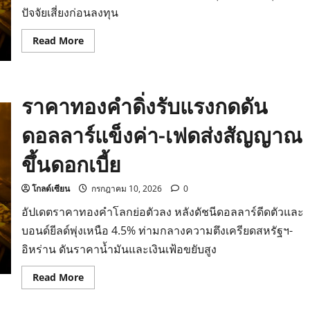
หนุน
ปัจจัยเสี่ยงก่อนลงทุน
ทอง
พุ่ง
Read
Read More
more
about
วิเคราะห์
แนว
โน้ม
ราคาทองคำดิ่งรับแรงกดดัน
ราคา
ทองคำ
ปัจจัย
ดอลลาร์แข็งค่า-เฟดส่งสัญญาณ
หนุน
ทอง
โลก
ขึ้นดอกเบี้ย
พุ่ง
โกลด์เซียน
กรกฎาคม 10, 2026
0
อัปเดตราคาทองคำโลกย่อตัวลง หลังดัชนีดอลลาร์ดีดตัวและ
บอนด์ยีลด์พุ่งเหนือ 4.5% ท่ามกลางความตึงเครียดสหรัฐฯ-
อิหร่าน ดันราคาน้ำมันและเงินเฟ้อขยับสูง
Read
Read More
more
about
ราคา