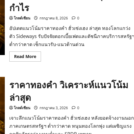
กำไร
2569
รับมือ
เฟด
และ
โกลด์เซียน
กรกฎาคม 8, 2026
0
สงคราม
อัปเดตแนวโน้มราคาทองคำ ฮั่วเซ่งเฮง ล่าสุด ทองโลกแกว่ง
ตัว Sideways รับปัจจัยดอกเบี้ยเฟดและดัชนีภาคบริการสหรัฐ
ต่ำกว่าคาด เช็กแนวรับ-แนวต้านด่วน
Read
Read More
more
about
แนว
โน้ม
ราคา
ราคาทองคำ วิเคราะห์แนวโน้ม
ทองคำ
วิเคราะห์
ทิศทาง
ล่าสุด
สัปดาห์
นี้
และ
กลยุทธ์
โกลด์เซียน
กรกฎาคม 3, 2026
0
ทำ
กำไร
เจาะลึกแนวโน้มราคาทองคำ ฮั่วเซ่งเฮง หลังยอดจ้างงานนอก
ภาคเกษตรสหรัฐฯ ต่ำกว่าคาด หนุนทองโลกพุ่ง แต่เผชิญแรง