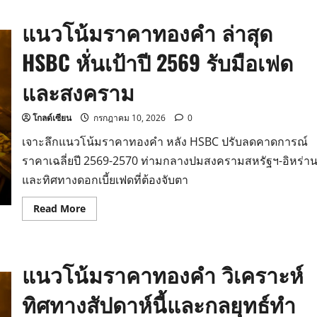
ทองคำ
ดิ่ง
แนวโน้มราคาทองคำ ล่าสุด
รับ
แรง
กดดัน
HSBC หั่นเป้าปี 2569 รับมือเฟด
ดอลลาร์
แข็ง
ค่า-
และสงคราม
เฟด
ส่ง
สัญญาณ
ขึ้น
โกลด์เซียน
กรกฎาคม 10, 2026
0
ดอกเบี้ย
เจาะลึกแนวโน้มราคาทองคำ หลัง HSBC ปรับลดคาดการณ์
ราคาเฉลี่ยปี 2569-2570 ท่ามกลางปมสงครามสหรัฐฯ-อิหร่า
และทิศทางดอกเบี้ยเฟดที่ต้องจับตา
Read
Read More
more
about
แนว
โน้ม
ราคา
แนวโน้มราคาทองคำ วิเคราะห์
ทองคำ
ล่าสุด
HSBC
ทิศทางสัปดาห์นี้และกลยุทธ์ทำ
หั่น
เป้า
ปี