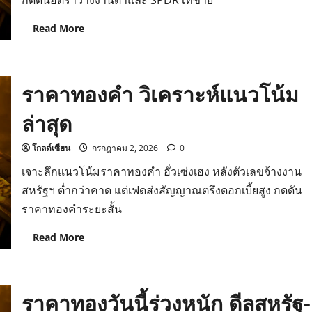
กดดันอัตราว่างงานต่ำและ SPDR เทขาย
Read
Read More
more
about
ราคา
ทองคำ
วิเคราะห์
ราคาทองคำ วิเคราะห์แนวโน้ม
แนว
โน้ม
ล่าสุด
ล่าสุด
โกลด์เซียน
กรกฎาคม 2, 2026
0
เจาะลึกแนวโน้มราคาทองคำ ฮั่วเซ่งเฮง หลังตัวเลขจ้างงาน
สหรัฐฯ ต่ำกว่าคาด แต่เฟดส่งสัญญาณตรึงดอกเบี้ยสูง กดดัน
ราคาทองคำระยะสั้น
Read
Read More
more
about
ราคา
ทองคำ
วิเคราะห์
ราคาทองวันนี้ร่วงหนัก ดีลสหรัฐ-
แนว
โน้ม