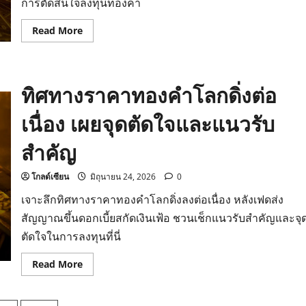
การตัดสินใจลงทุนทองคำ
Read
Read More
more
about
ราคา
ทอง
วัน
ทิศทางราคาทองคำโลกดิ่งต่อ
นี้
พุ่ง
รับ
เนื่อง เผยจุดตัดใจและแนวรับ
ดอลลาร์
อ่อน
ตัว
สำคัญ
จับตา
ตัวเลข
GDP
สหรัฐฯ
โกลด์เซียน
มิถุนายน 24, 2026
0
เจาะลึกทิศทางราคาทองคำโลกดิ่งลงต่อเนื่อง หลังเฟดส่ง
สัญญาณขึ้นดอกเบี้ยสกัดเงินเฟ้อ ชวนเช็กแนวรับสำคัญและจุ
ตัดใจในการลงทุนที่นี่
Read
Read More
more
about
ทิศทาง
ราคา