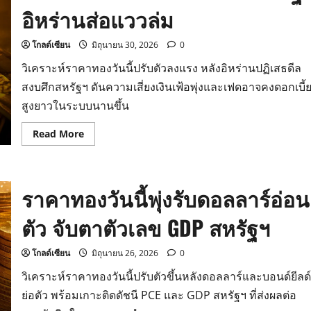
ล่าสุด
อิหร่านส่อแววล่ม
โกลด์เซียน
มิถุนายน 30, 2026
0
วิเคราะห์ราคาทองวันนี้ปรับตัวลงแรง หลังอิหร่านปฏิเสธดีล
สงบศึกสหรัฐฯ ดันความเสี่ยงเงินเฟ้อพุ่งและเฟดอาจคงดอกเบี้
สูงยาวในระบบนานขึ้น
Read
Read More
more
about
ราคา
ทอง
วัน
ราคาทองวันนี้พุ่งรับดอลลาร์อ่อน
นี้
ร่วง
หนัก
ตัว จับตาตัวเลข GDP สหรัฐฯ
ดี
ล
สหรัฐ-
อิหร่าน
โกลด์เซียน
มิถุนายน 26, 2026
0
ส่อแวว
ล่ม
วิเคราะห์ราคาทองวันนี้ปรับตัวขึ้นหลังดอลลาร์และบอนด์ยีลด์
ย่อตัว พร้อมเกาะติดดัชนี PCE และ GDP สหรัฐฯ ที่ส่งผลต่อ