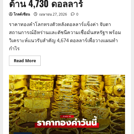
ต้าน 4,730 ดอลลาร์
โกลด์เซียน
เมษายน 27, 2026
0
ราคาทองคำโลกทรงตัวหลังดอลลาร์แข็งค่า จับตา
สถานการณ์อิหร่านและดัชนีความเชื่อมั่นสหรัฐฯ พร้อม
วิเคราะห์แนวรับสำคัญ 4,674 ดอลลาร์เพื่อวางแผนทำ
กำไร
Read
Read More
more
about
วิเคราะห์
แนว
โน้ม
ราคา
ทองคำ
วัน
นี้
ลุ้น
ทดสอบ
แนว
ต้าน
4,730
ดอลลาร์