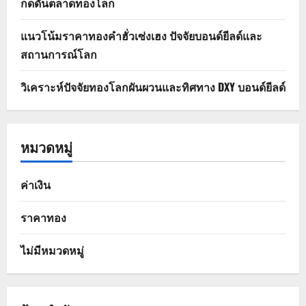
กดดันตลาดทองโลก
แนวโน้มราคาทองคำฮั่วเซ่งเฮง ปัจจัยบอนด์ยีลด์และ
สถานการณ์โลก
วิเคราะห์ปัจจัยทองโลกผันผวนและทิศทาง DXY บอนด์ยีลด์
หมวดหมู่
ค่าเงิน
ราคาทอง
ไม่มีหมวดหมู่