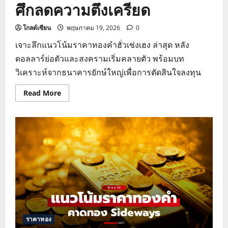
ศึกลดความตึงเครียด
โกลด์เซียน
พฤษภาคม 19, 2026
0
เจาะลึกแนวโน้มราคาทองคำฮั่วเซ่งเฮง ล่าสุด หลัง
ดอลลาร์ย่อตัวและสงครามเริ่มคลายตัว พร้อมบท
วิเคราะห์จากธนาคารยักษ์ใหญ่เพื่อการตัดสินใจลงทุน
Read
Read More
more
about
วิเคราะห์
แนว
โน้ม
ราคา
ทอง
คำ
ฮั่ว
เซ่ง
เฮง
ปรับ
ฐาน
รับ
ข่าว
ศึก
ลด
ราคาทอง
ความ
ตึงเครียด