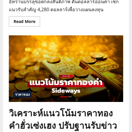
อิหร่านบรรลุข้อตกลงสันติภาพ ดันดอลลาร์อ่อนค่า เช็ก
แนวรับสำคัญ 4,280 ดอลลาร์เพื่อวางแผนลงทุน
Read
Read More
more
about
แนว
โน้ม
ราคา
ทองคำ
ฮั่ว
เซ่ง
เฮง
วิเคราะห์
ทิศทาง
ราคา
ทอง
โลก
ล่าสุด
ราคาทอง
วิเคราะห์แนวโน้มราคาทอง
คำฮั่วเซ่งเฮง ปรับฐานรับข่าว