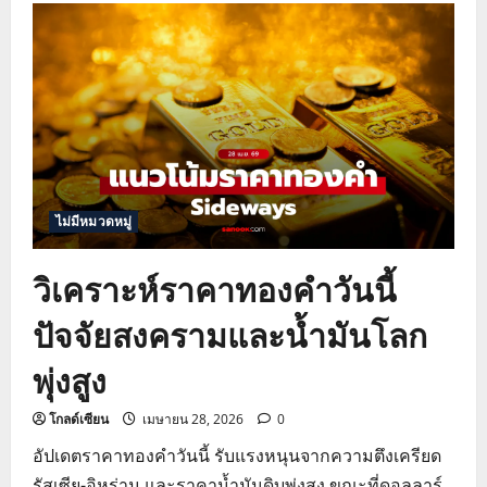
ทอง
วัน
นี้
พุ่ง
รับ
ดอลลาร์
อ่อน
ตัว
เปิด
เป้า
แนว
ต้าน
4,660
ดอลลาร์
ไม่มีหมวดหมู่
วิเคราะห์ราคาทองคำวันนี้
ปัจจัยสงครามและน้ำมันโลก
พุ่งสูง
โกลด์เซียน
เมษายน 28, 2026
0
อัปเดตราคาทองคำวันนี้ รับแรงหนุนจากความตึงเครียด
รัสเซีย-อิหร่าน และราคาน้ำมันดิบพุ่งสูง ขณะที่ดอลลาร์