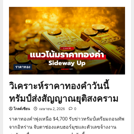
about
ราคา
ทองคำ
วัน
นี้
พุ่ง
แรง
ดอลลาร์
อ่อน
ค่า
จับตา
เจรจา
สันติภาพ
สหรัฐฯ-
อิหร่าน
ราคาทอง
วิเคราะห์ราคาทองคำวันนี้
ทรัมป์ส่งสัญญาณยุติสงคราม
โกลด์เซียน
เมษายน 2, 2026
0
ราคาทองคำพุ่งเหนือ $4,700 รับข่าวทรัมป์เตรียมถอนทัพ
จากอิหร่าน จับตาช่องแคบฮอร์มุซและตัวเลขจ้างงาน