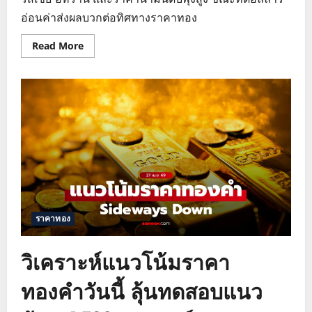
อ่อนค่าส่งผลบวกต่อทิศทางราคาทอง
Read
Read More
more
about
วิเคราะห์
ราคา
ทองคำ
วัน
นี้
ปัจจัย
สงคราม
และ
น้ำมัน
โลก
พุ่ง
สูง
ราคาทอง
วิเคราะห์แนวโน้มราคา
ทองคำวันนี้ ลุ้นทดสอบแนว