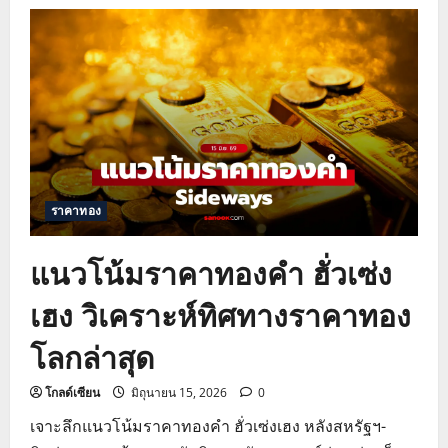
วิเคราะห์
ปัจจัย
ทอง
โลก
ผันผวน
และ
ทิศทาง
DXY
บอนด์
ยี
ลด์
ราคาทอง
แนวโน้มราคาทองคำ ฮั่วเซ่ง
เฮง วิเคราะห์ทิศทางราคาทอง
โลกล่าสุด
โกลด์เซียน
มิถุนายน 15, 2026
0
เจาะลึกแนวโน้มราคาทองคำ ฮั่วเซ่งเฮง หลังสหรัฐฯ-