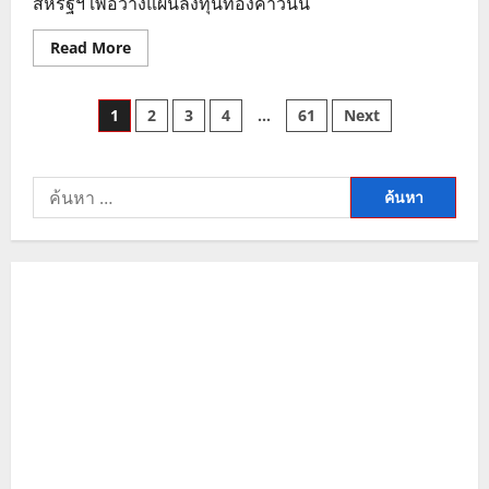
สหรัฐฯ เพื่อวางแผนลงทุนทองคำวันนี้
Read
Read More
more
about
วิเคราะห์
Posts
ราคา
1
2
3
4
…
61
Next
ทองคำ
วัน
pagination
นี้
ทรัมป์
ส่ง
ค้นหา
สัญญาณ
ยุติ
สำหรับ:
สงคราม