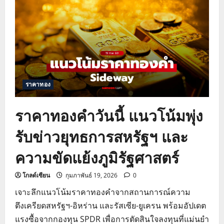
วัน
นี้
ชี้
เป้า
รับ
แรง
หนุน
สงคราม
ราคาทอง
ราคาทองคำวันนี้ แนวโน้มพุ่ง
รับข่าวยุทธการสหรัฐฯ และ
ความขัดแย้งภูมิรัฐศาสตร์
โกลด์เซียน
กุมภาพันธ์ 19, 2026
0
เจาะลึกแนวโน้มราคาทองคำจากสถานการณ์ความ
ตึงเครียดสหรัฐฯ-อิหร่าน และรัสเซีย-ยูเครน พร้อมอัปเดต
แรงซื้อจากกองทุน SPDR เพื่อการตัดสินใจลงทุนที่แม่นยำ