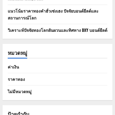
แนวโน้มราคาทองคำฮั่วเซ่งเฮง ปัจจัยบอนด์ยีลด์และ
สถานการณ์โลก
วิเคราะห์ปัจจัยทองโลกผันผวนและทิศทาง DXY บอนด์ยีลด์
หมวดหมู่
ค่าเงิน
ราคาทอง
ไม่มีหมวดหมู่
ป้ายกำกับ