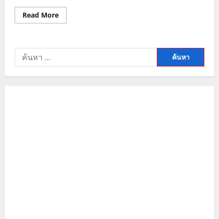
Read
Read More
more
about
ราคา
ทองคำ
วัน
ค้นหา
นี้
แนว
สำหรับ:
โน้ม
พุ่ง
รับ
ข่าว
ยุทธการ
สหรัฐฯ
และ
ความ
ขัด
แย้ง
ภูมิรัฐศาสตร์