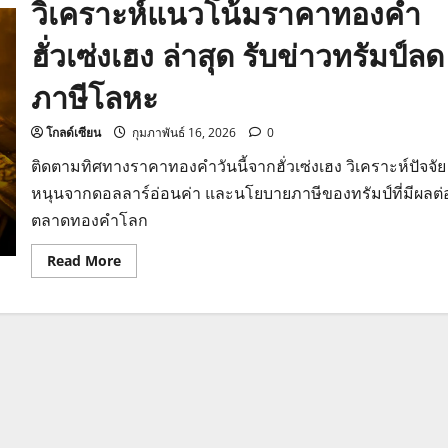
วิเคราะห์แนวโน้มราคาทองคำ
ฮั่วเซ่งเฮง ล่าสุด รับข่าวทรัมป์ลด
ภาษีโลหะ
โกลด์เซียน
กุมภาพันธ์ 16, 2026
0
ติดตามทิศทางราคาทองคำวันนี้จากฮั่วเซ่งเฮง วิเคราะห์ปัจจัย
หนุนจากดอลลาร์อ่อนค่า และนโยบายภาษีของทรัมป์ที่มีผลต่
ตลาดทองคำโลก
Read
Read More
more
about
วิเคราะห์
แนว
โน้ม
ราคา
ทองคำ
ฮั่ว
เซ่ง
เฮง
ล่าสุด
รับ
ข่าว