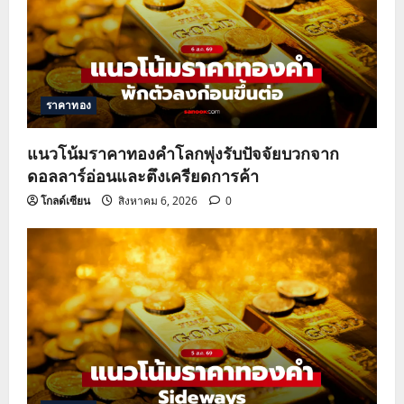
g
a
t
ราคาทอง
i
o
แนวโน้มราคาทองคำโลกพุ่งรับปัจจัยบวกจาก
ดอลลาร์อ่อนและตึงเครียดการค้า
n
โกลด์เซียน
สิงหาคม 6, 2026
0