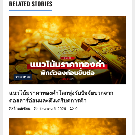
a
RELATED STORIES
v
i
g
a
t
ราคาทอง
i
o
แนวโน้มราคาทองคำโลกพุ่งรับปัจจัยบวกจาก
ดอลลาร์อ่อนและตึงเครียดการค้า
n
โกลด์เซียน
สิงหาคม 6, 2026
0