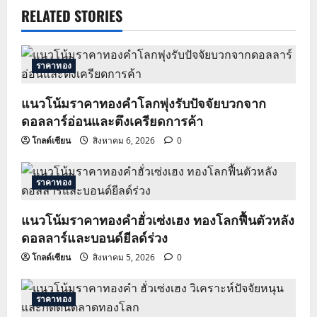
a
RELATED STORIES
v
ราคาทอง
i
แนวโน้มราคาทองคำโลกพุ่งรับปัจจัยบวกจาก
g
ดอลลาร์อ่อนและตึงเครียดการค้า
a
โกลด์เซียน
สิงหาคม 6, 2026
0
t
ราคาทอง
i
แนวโน้มราคาทองคำฮั่วเซ่งเฮง ทองโลกฟื้นตัวหลัง
o
ดอลลาร์และบอนด์ยีลด์ร่วง
n
โกลด์เซียน
สิงหาคม 5, 2026
0
ราคาทอง