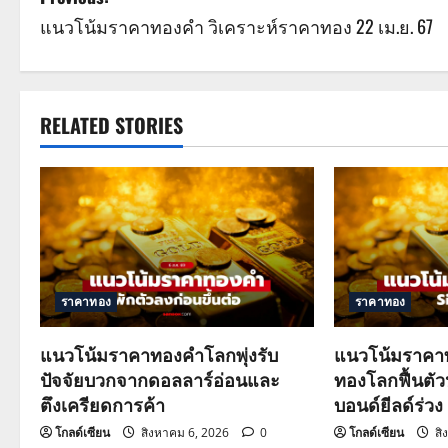
P
แนวโน้มราคาทองคำ วิเคราะห์ราคาทอง 22 เม.ย. 67
o
s
t
RELATED STORIES
n
a
v
i
ราคาทอง
ราคาทอง
g
แนวโน้มราคาทองคำโลกพุ่งรับ
แนวโน้มราคาท
a
ปัจจัยบวกจากดอลลาร์อ่อนและ
ทองโลกฟื้นตั
ตึงเครียดการค้า
บอนด์ยีลด์ร่วง
t
โกลด์เซียน
สิงหาคม 6, 2026
0
โกลด์เซียน
สิ