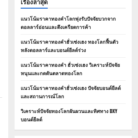
เรื่องล่าสุด
แนวโน้มราคาทองคำโลกพุ่งรับปัจจัยบวกจาก
ดอลลาร์อ่อนและตึงเครียดการค้า
แนวโน้มราคาทองคำฮั่วเซ่งเฮง ทองโลกฟื้นตัว
หลังดอลลาร์และบอนด์ยีลด์ร่วง
แนวโน้มราคาทองคำ ฮั่วเซ่งเฮง วิเคราะห์ปัจจัย
หนุนและกดดันตลาดทองโลก
แนวโน้มราคาทองคำฮั่วเซ่งเฮง ปัจจัยบอนด์ยีลด์
และสถานการณ์โลก
วิเคราะห์ปัจจัยทองโลกผันผวนและทิศทาง DXY
บอนด์ยีลด์