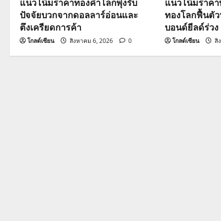
แนวโน้มราคาทองคำโลกพุ่งรับ
แนวโน้มราคาท
a
ปัจจัยบวกจากดอลลาร์อ่อนและ
ทองโลกฟื้นตั
ตึงเครียดการค้า
บอนด์ยีลด์ร่วง
t
โกลด์เซียน
สิงหาคม 6, 2026
0
โกลด์เซียน
สิ
i
o
n