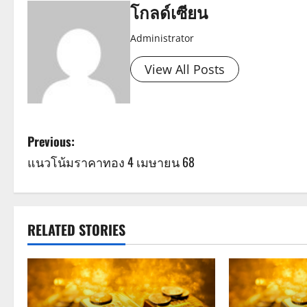
โกลด์เซียน
Administrator
View All Posts
P
Previous:
แนวโน้มราคาทอง 4 เมษายน 68
o
s
t
RELATED STORIES
n
a