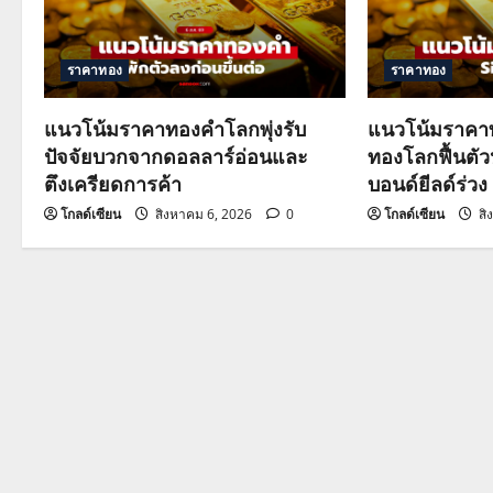
v
i
ราคาทอง
ราคาทอง
g
แนวโน้มราคาทองคำโลกพุ่งรับ
แนวโน้มราคาท
a
ปัจจัยบวกจากดอลลาร์อ่อนและ
ทองโลกฟื้นตั
ตึงเครียดการค้า
บอนด์ยีลด์ร่วง
t
โกลด์เซียน
สิงหาคม 6, 2026
0
โกลด์เซียน
สิ
i
o
n