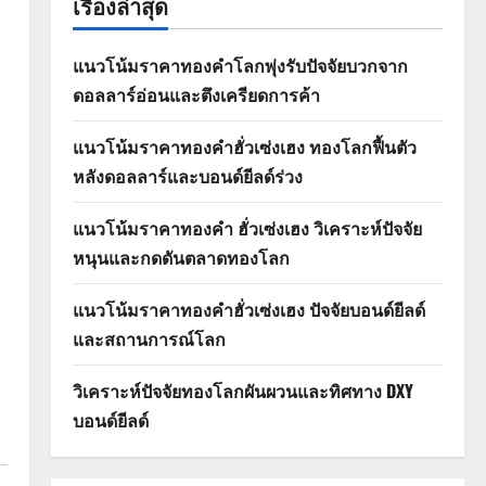
เรื่องล่าสุด
แนวโน้มราคาทองคำโลกพุ่งรับปัจจัยบวกจาก
ดอลลาร์อ่อนและตึงเครียดการค้า
แนวโน้มราคาทองคำฮั่วเซ่งเฮง ทองโลกฟื้นตัว
หลังดอลลาร์และบอนด์ยีลด์ร่วง
แนวโน้มราคาทองคำ ฮั่วเซ่งเฮง วิเคราะห์ปัจจัย
หนุนและกดดันตลาดทองโลก
แนวโน้มราคาทองคำฮั่วเซ่งเฮง ปัจจัยบอนด์ยีลด์
และสถานการณ์โลก
วิเคราะห์ปัจจัยทองโลกผันผวนและทิศทาง DXY
บอนด์ยีลด์