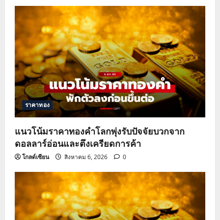
v
i
g
a
t
ราคาทอง
i
o
แนวโน้มราคาทองคำโลกพุ่งรับปัจจัยบวกจาก
ดอลลาร์อ่อนและตึงเครียดการค้า
n
โกลด์เซียน
สิงหาคม 6, 2026
0