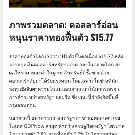
ภาพรวมตลาด: ดอลลาร์อ่อน
หนุนราคาทองฟื้นตัว $15.77
ราคาทองคำโลก (Spot) ปรับตัวขึ้นต่อเนื่อง $15.77 หลัง
จากสกุลเงินดอลลาร์สหรัฐฯ อ่อนค่าลงในตลาดโลก ส่ง
ผลให้ราคาทองคำในฐานะสินทรัพย์ที่ซื้อขายด้วย
ดอลลาร์กลับมาได้รับแรงหนุน โดยเฉพาะในช่วงที่นัก
ลงทุนยังจับตาความไม่แน่นอนจากแนวโน้มการเจรจา
การค้าระหว่างสหรัฐฯ และจีน ซึ่งขณะนี้กำลังจัดขึ้นที่
กรุงลอนดอน
นอกจากนี้ ธนาคารกลางสหรัฐฯ สาขาแอตแลนตา เผย
โมเดล GDPNow ล่าสุด คาดว่าเศรษฐกิจสหรัฐฯ ไตรมาส
2 จะขยายตัว 3.8% จากที่หดตัว 0.2% ในไตรมาสก่อน