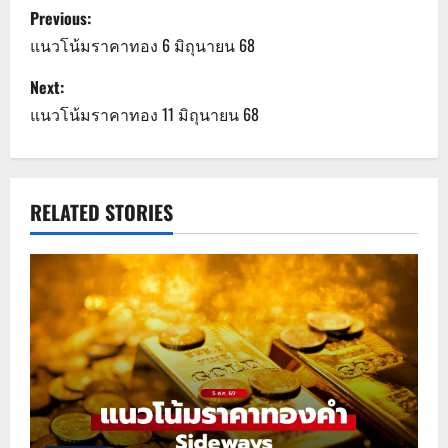
P
Previous:
o
แนวโน้มราคาทอง 6 มิถุนายน 68
s
Next:
แนวโน้มราคาทอง 11 มิถุนายน 68
t
n
a
RELATED STORIES
v
i
g
a
t