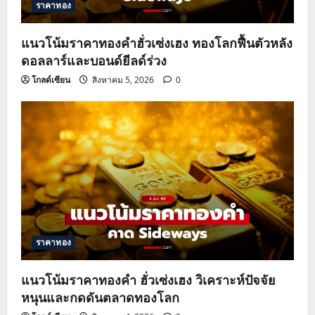
ราคาทอง
i
o
แนวโน้มราคาทองคำฮั่วเซ่งเฮง ทองโลกฟื้นตัวหลัง
ดอลลาร์และบอนด์ยีลด์ร่วง
n
โกลด์เซียน
สิงหาคม 5, 2026
0
ราคาทอง
แนวโน้มราคาทองคำ ฮั่วเซ่งเฮง วิเคราะห์ปัจจัย
หนุนและกดดันตลาดทองโลก