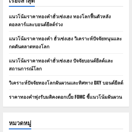
เรื่องล่าสุด
แนวโน้มราคาทองคำฮั่วเซ่งเฮง ทองโลกฟื้นตัวหลัง
ดอลลาร์และบอนด์ยีลด์ร่วง
แนวโน้มราคาทองคำ ฮั่วเซ่งเฮง วิเคราะห์ปัจจัยหนุนและ
กดดันตลาดทองโลก
แนวโน้มราคาทองคำฮั่วเซ่งเฮง ปัจจัยบอนด์ยีลด์และ
สถานการณ์โลก
วิเคราะห์ปัจจัยทองโลกผันผวนและทิศทาง DXY บอนด์ยีลด์
ราคาทองคำพุ่งรับมติคงดอกเบี้ย FOMC ชี้แนวโน้มผันผวน
หมวดหมู่