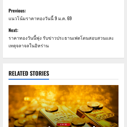
P
Previous:
o
แนวโน้มราคาทองวันนี้ 9 ม.ค. 69
s
Next:
ราคาทองวันนี้พุ่ง รับข่าวประธานเฟดโดนสอบสวนและ
t
เหตุจลาจลในอิหร่าน
n
a
RELATED STORIES
v
i
g
a