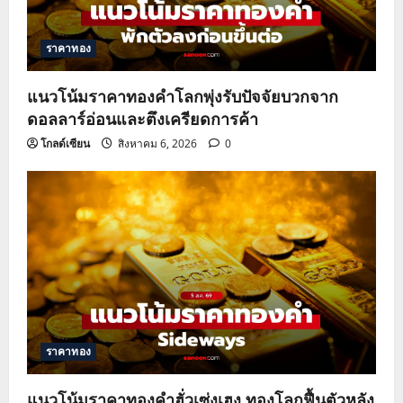
t
i
ราคาทอง
o
แนวโน้มราคาทองคำโลกพุ่งรับปัจจัยบวกจาก
n
ดอลลาร์อ่อนและตึงเครียดการค้า
โกลด์เซียน
สิงหาคม 6, 2026
0
ราคาทอง
แนวโน้มราคาทองคำฮั่วเซ่งเฮง ทองโลกฟื้นตัวหลัง