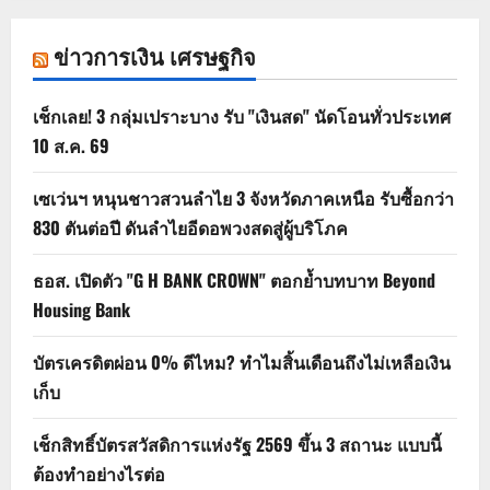
ข่าวการเงิน เศรษฐกิจ
เช็กเลย! 3 กลุ่มเปราะบาง รับ "เงินสด" นัดโอนทั่วประเทศ
10 ส.ค. 69
เซเว่นฯ หนุนชาวสวนลำไย 3 จังหวัดภาคเหนือ รับซื้อกว่า
830 ตันต่อปี ดันลำไยอีดอพวงสดสู่ผู้บริโภค
ธอส. เปิดตัว "G H BANK CROWN" ตอกย้ำบทบาท Beyond
Housing Bank
บัตรเครดิตผ่อน 0% ดีไหม? ทำไมสิ้นเดือนถึงไม่เหลือเงิน
เก็บ
เช็กสิทธิ์บัตรสวัสดิการแห่งรัฐ 2569 ขึ้น 3 สถานะ แบบนี้
ต้องทำอย่างไรต่อ