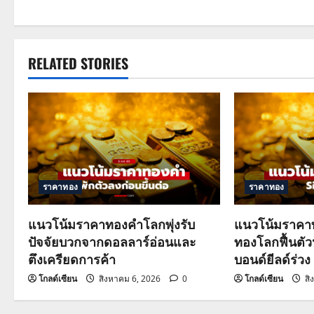
s
t
RELATED STORIES
n
a
v
i
g
ราคาทอง
ราคาทอง
a
แนวโน้มราคาทองคำโลกพุ่งรับ
แนวโน้มราคาท
ปัจจัยบวกจากดอลลาร์อ่อนและ
ทองโลกฟื้นตั
t
ตึงเครียดการค้า
บอนด์ยีลด์ร่วง
i
โกลด์เซียน
สิงหาคม 6, 2026
0
โกลด์เซียน
สิ
o