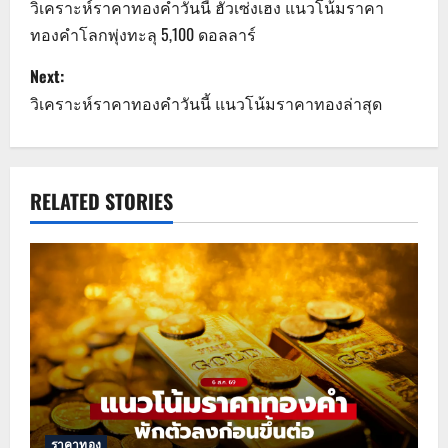
o
วิเคราะห์ราคาทองคำวันนี้ ฮั่วเซ่งเฮง แนวโน้มราคา
ทองคำโลกพุ่งทะลุ 5,100 ดอลลาร์
s
Next:
t
วิเคราะห์ราคาทองคำวันนี้ แนวโน้มราคาทองล่าสุด
n
a
RELATED STORIES
v
i
g
a
t
i
ราคาทอง