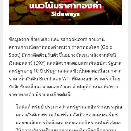
ข้อมูลจาก ฮั่วเซ่งเฮง และ sanook.com รายงาน
สถานการณ์ตลาดทองคำพบว่า ราคาทองโลก (Gold
Spot) มีการดีดตัวปรับตัวขึ้นอย่างชัดเจน หลังจากดัชนี
เงินดอลลาร์ (DXY) และอัตราผลตอบแทนพันธบัตรรัฐบาล
สหรัฐฯ อายุ 10 ปี ปรับฐานลดลง ซึ่งเป็นผลต่อเนื่องมาจาก
ราคาน้ำมันดิบ Brent และ WTI ที่ดิ่งลงอย่างรวดเร็ว โดย
ปัจจัยขับเคลื่อนตลาดและตัวเลขสำคัญที่กำหนดทิศทาง
ราคาทองคำ มีรายละเอียดดังนี้
โดนัลด์ ทรัมป์ ประกาศว่าสหรัฐฯ และอิหร่านบรรลุข้อ
ตกลงสันติภาพร่วมกัน พร้อมสั่งเปิดช่องแคบฮอร์มุซ
และยกเลิกการปิดล้อมทางทะเลต่ออิหร่านทันที ส่งผล
ให้ความกังวลเรื่องสงครามและเงินเฟ้อคลี่คลายลง