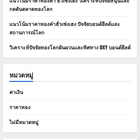
แนวโน้มราคาทองคำ ฮั่วเซ่งเฮง วิเคราะห์ปัจจัยหนุนและ
กดดันตลาดทองโลก
แนวโน้มราคาทองคำฮั่วเซ่งเฮง ปัจจัยบอนด์ยีลด์และ
สถานการณ์โลก
วิเคราะห์ปัจจัยทองโลกผันผวนและทิศทาง DXY บอนด์ยีลด์
หมวดหมู่
ค่าเงิน
ราคาทอง
ไม่มีหมวดหมู่