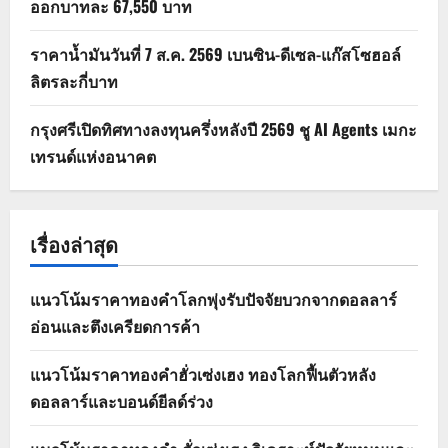
ออกบาทละ 67,550 บาท
ราคาน้ำมันวันที่ 7 ส.ค. 2569 เบนซิน-ดีเซล-แก๊สโซฮอล์
ลิตรละกี่บาท
กรุงศรีเปิดทิศทางลงทุนครึ่งหลังปี 2569 ชู AI Agents เมกะ
เทรนด์แห่งอนาคต
เรื่องล่าสุด
แนวโน้มราคาทองคำโลกพุ่งรับปัจจัยบวกจากดอลลาร์
อ่อนและตึงเครียดการค้า
แนวโน้มราคาทองคำฮั่วเซ่งเฮง ทองโลกฟื้นตัวหลัง
ดอลลาร์และบอนด์ยีลด์ร่วง