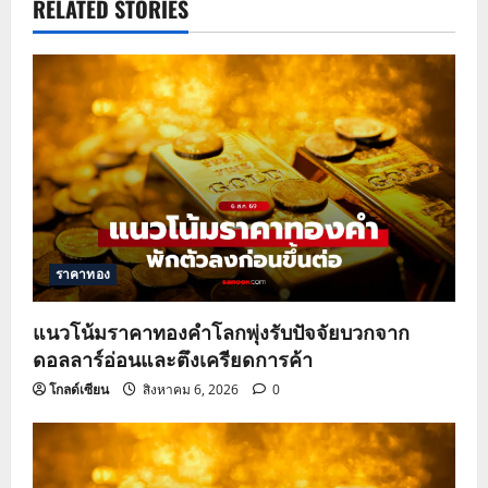
v
RELATED STORIES
i
g
a
t
i
o
ราคาทอง
n
แนวโน้มราคาทองคำโลกพุ่งรับปัจจัยบวกจาก
ดอลลาร์อ่อนและตึงเครียดการค้า
โกลด์เซียน
สิงหาคม 6, 2026
0