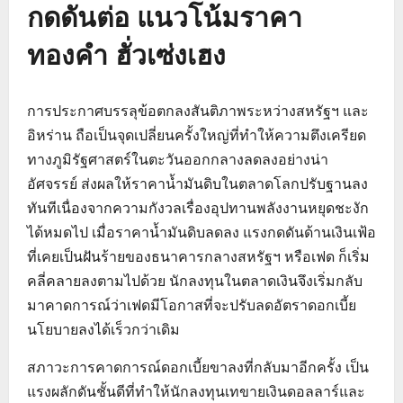
กดดันต่อ แนวโน้มราคา
ทองคำ ฮั่วเซ่งเฮง
การประกาศบรรลุข้อตกลงสันติภาพระหว่างสหรัฐฯ และ
อิหร่าน ถือเป็นจุดเปลี่ยนครั้งใหญ่ที่ทำให้ความตึงเครียด
ทางภูมิรัฐศาสตร์ในตะวันออกกลางลดลงอย่างน่า
อัศจรรย์ ส่งผลให้ราคาน้ำมันดิบในตลาดโลกปรับฐานลง
ทันทีเนื่องจากความกังวลเรื่องอุปทานพลังงานหยุดชะงัก
ได้หมดไป เมื่อราคาน้ำมันดิบลดลง แรงกดดันด้านเงินเฟ้อ
ที่เคยเป็นฝันร้ายของธนาคารกลางสหรัฐฯ หรือเฟด ก็เริ่ม
คลี่คลายลงตามไปด้วย นักลงทุนในตลาดเงินจึงเริ่มกลับ
มาคาดการณ์ว่าเฟดมีโอกาสที่จะปรับลดอัตราดอกเบี้ย
นโยบายลงได้เร็วกว่าเดิม
สภาวะการคาดการณ์ดอกเบี้ยขาลงที่กลับมาอีกครั้ง เป็น
แรงผลักดันชั้นดีที่ทำให้นักลงทุนเทขายเงินดอลลาร์และ