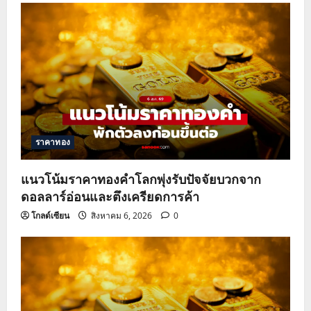
v
i
g
a
t
ราคาทอง
i
o
แนวโน้มราคาทองคำโลกพุ่งรับปัจจัยบวกจาก
ดอลลาร์อ่อนและตึงเครียดการค้า
n
โกลด์เซียน
สิงหาคม 6, 2026
0