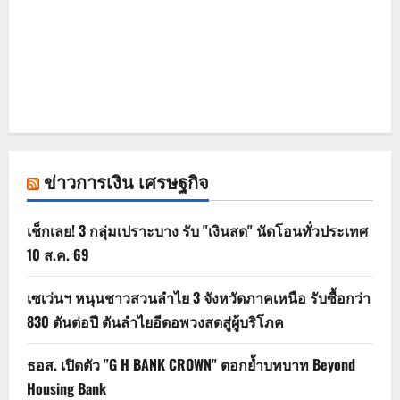
ข่าวการเงิน เศรษฐกิจ
เช็กเลย! 3 กลุ่มเปราะบาง รับ "เงินสด" นัดโอนทั่วประเทศ
10 ส.ค. 69
เซเว่นฯ หนุนชาวสวนลำไย 3 จังหวัดภาคเหนือ รับซื้อกว่า
830 ตันต่อปี ดันลำไยอีดอพวงสดสู่ผู้บริโภค
ธอส. เปิดตัว "G H BANK CROWN" ตอกย้ำบทบาท Beyond
Housing Bank