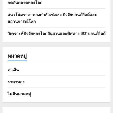
กดดันตลาดทองโลก
แนวโน้มราคาทองคำฮั่วเซ่งเฮง ปัจจัยบอนด์ยีลด์และ
สถานการณ์โลก
วิเคราะห์ปัจจัยทองโลกผันผวนและทิศทาง DXY บอนด์ยีลด์
หมวดหมู่
ค่าเงิน
ราคาทอง
ไม่มีหมวดหมู่