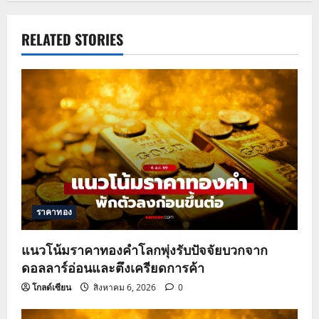
n
a
RELATED STORIES
v
i
g
a
t
ราคาทอง
i
o
แนวโน้มราคาทองคำโลกพุ่งรับปัจจัยบวกจาก
ดอลลาร์อ่อนและตึงเครียดการค้า
n
โกลด์เซียน
สิงหาคม 6, 2026
0