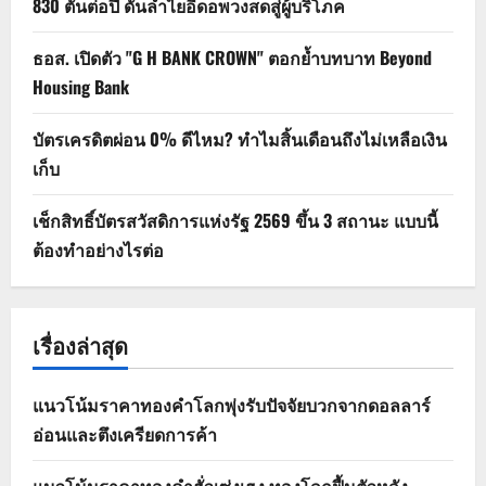
830 ตันต่อปี ดันลำไยอีดอพวงสดสู่ผู้บริโภค
ธอส. เปิดตัว "G H BANK CROWN" ตอกย้ำบทบาท Beyond
Housing Bank
บัตรเครดิตผ่อน 0% ดีไหม? ทำไมสิ้นเดือนถึงไม่เหลือเงิน
เก็บ
เช็กสิทธิ์บัตรสวัสดิการแห่งรัฐ 2569 ขึ้น 3 สถานะ แบบนี้
ต้องทำอย่างไรต่อ
เรื่องล่าสุด
แนวโน้มราคาทองคำโลกพุ่งรับปัจจัยบวกจากดอลลาร์
อ่อนและตึงเครียดการค้า
แนวโน้มราคาทองคำฮั่วเซ่งเฮง ทองโลกฟื้นตัวหลัง