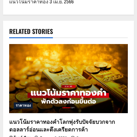
แนวโน้มราคาทอง 3 เม.ย. 2566
t
n
a
RELATED STORIES
v
i
g
a
t
ราคาทอง
i
o
แนวโน้มราคาทองคำโลกพุ่งรับปัจจัยบวกจาก
ดอลลาร์อ่อนและตึงเครียดการค้า
n