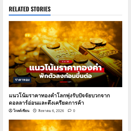
a
RELATED STORIES
v
i
g
a
t
ราคาทอง
i
o
แนวโน้มราคาทองคำโลกพุ่งรับปัจจัยบวกจาก
ดอลลาร์อ่อนและตึงเครียดการค้า
n
โกลด์เซียน
สิงหาคม 6, 2026
0