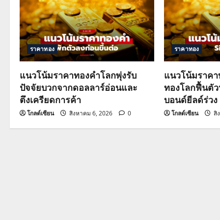
a
v
i
ราคาทอง
ราคาทอง
g
แนวโน้มราคาทองคำโลกพุ่งรับ
แนวโน้มราคาท
a
ปัจจัยบวกจากดอลลาร์อ่อนและ
ทองโลกฟื้นตั
ตึงเครียดการค้า
บอนด์ยีลด์ร่วง
t
โกลด์เซียน
สิงหาคม 6, 2026
0
โกลด์เซียน
สิ
i
o
n