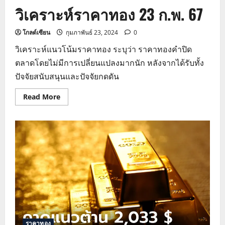
วิเคราะห์ราคาทอง 23 ก.พ. 67
โกลด์เซียน
กุมภาพันธ์ 23, 2024
0
วิเคราะห์แนวโน้มราคาทอง ระบุว่า ราคาทองคำปิด
ตลาดโดยไม่มีการเปลี่ยนแปลงมากนัก หลังจากได้รับทั้ง
ปัจจัยสนับสนุนและปัจจัยกดดัน
Read
Read More
more
about
แนว
โน้ม
ราคา
ทองคำ
วิเคราะห์
ราคา
ทอง
23
ก.พ.
67
ราคาทอง