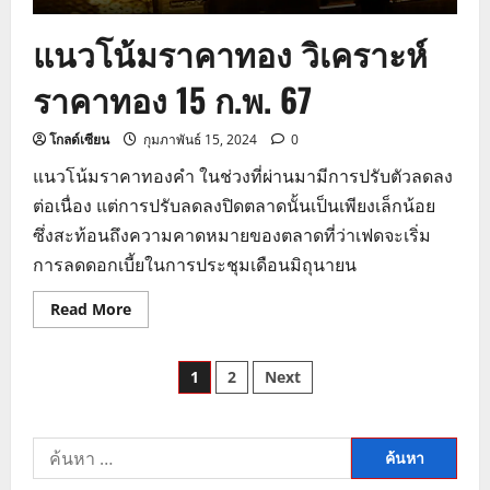
แนวโน้มราคาทอง วิเคราะห์
ราคาทอง 15 ก.พ. 67
โกลด์เซียน
กุมภาพันธ์ 15, 2024
0
แนวโน้มราคาทองคำ ในช่วงที่ผ่านมามีการปรับตัวลดลง
ต่อเนื่อง แต่การปรับลดลงปิดตลาดนั้นเป็นเพียงเล็กน้อย
ซึ่งสะท้อนถึงความคาดหมายของตลาดที่ว่าเฟดจะเริ่ม
การลดดอกเบี้ยในการประชุมเดือนมิถุนายน
Read
Read More
more
about
แนว
Posts
โน้ม
1
2
Next
ราคา
ทอง
pagination
วิเคราะห์
ราคา
ทอง
ค้นหา
15
ก.พ.
สำหรับ: