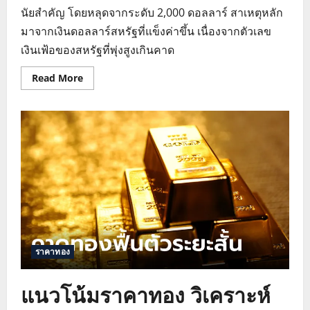
นัยสำคัญ โดยหลุดจากระดับ 2,000 ดอลลาร์ สาเหตุหลัก
มาจากเงินดอลลาร์สหรัฐที่แข็งค่าขึ้น เนื่องจากตัวเลข
เงินเฟ้อของสหรัฐที่พุ่งสูงเกินคาด
Read
Read More
more
about
แนว
โน้ม
ราคา
ทองคำ
วิเคราะห์
ราคา
ทอง
19
ก.พ.
67
ราคาทอง
แนวโน้มราคาทอง วิเคราะห์