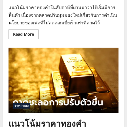
แนวโน้มราคาทองคำในสัปดาห์ที่ผ่านมาว่าได้เริ่มมีการ
ฟื้นตัว เนื่องจากตลาดปรับมุมมองใหม่เกี่ยวกับการดำเนิน
นโยบายของเฟดที่ไม่ลดดอกเบี้ยเร็วเท่าที่คาดไว้
Read
Read More
more
about
แนว
โน้ม
ราคา
ทองคำ
วิเคราะห์
ราคา
ทอง
27
ก.พ.
67
ราคาทอง
แนวโน้มราคาทองคำ