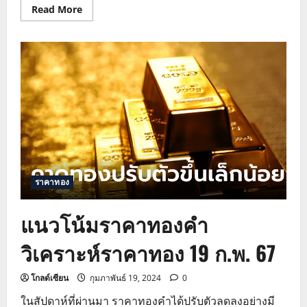
Read
Read More
more
about
แนว
โน้ม
ราคา
ทองคำ
วิเคราะห์
ราคา
ทอง
20
ก.พ.
67
ราคาทอง
แนวโน้มราคาทองคำ
วิเคราะห์ราคาทอง 19 ก.พ. 67
โกลด์เซียน
กุมภาพันธ์ 19, 2024
0
ในสัปดาห์ที่ผ่านมา ราคาทองคำได้ปรับตัวลดลงอย่างมี