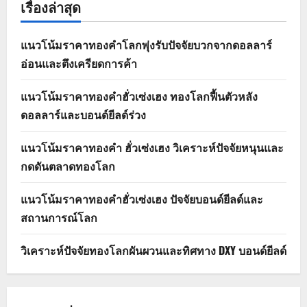
เรื่องล่าสุด
แนวโน้มราคาทองคำโลกพุ่งรับปัจจัยบวกจากดอลลาร์
อ่อนและตึงเครียดการค้า
แนวโน้มราคาทองคำฮั่วเซ่งเฮง ทองโลกฟื้นตัวหลัง
ดอลลาร์และบอนด์ยีลด์ร่วง
แนวโน้มราคาทองคำ ฮั่วเซ่งเฮง วิเคราะห์ปัจจัยหนุนและ
กดดันตลาดทองโลก
แนวโน้มราคาทองคำฮั่วเซ่งเฮง ปัจจัยบอนด์ยีลด์และ
สถานการณ์โลก
วิเคราะห์ปัจจัยทองโลกผันผวนและทิศทาง DXY บอนด์ยีลด์