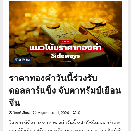
แนว
โน้ม
ราคา
ทองคำ
วัน
นี้
สรุป
ทิศทาง
ทอง
โลก
จาก
ปัจจัย
สงคราม
ราคาทอง
ราคาทองคำวันนี้ร่วงรับ
ดอลลาร์แข็ง จับตาทรัมป์เยือน
จีน
โกลด์เซียน
พฤษภาคม 14, 2026
0
วิเคราะห์ทิศทางราคาทองคำวันนี้ หลังดัชนีดอลลาร์และ
บอนด์ยีลด์พุ่ง พร้อมเกาะติดผลการเจรจาการค้า ทรัมป์-สี