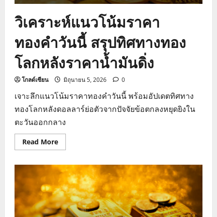
วิเคราะห์แนวโน้มราคา
ทองคำวันนี้ สรุปทิศทางทอง
โลกหลังราคาน้ำมันดิ่ง
โกลด์เซียน
มิถุนายน 5, 2026
0
เจาะลึกแนวโน้มราคาทองคำวันนี้ พร้อมอัปเดตทิศทาง
ทองโลกหลังดอลลาร์ย่อตัวจากปัจจัยข้อตกลงหยุดยิงใน
ตะวันออกกลาง
Read
Read More
more
about
วิเคราะห์
แนว
โน้ม
ราคา
ทองคำ
วัน
นี้
สรุป
ทิศทาง