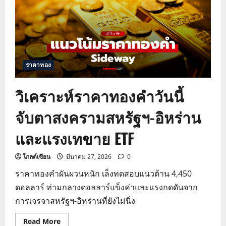
ดอลลาร์
แข็ง
ค่า
และ
ตัวเลข
ว่าง
งาน
สหรัฐ
ต่ำ
ราคาทอง
กว่า
คาด
วิเคราะห์ราคาทองคำวันนี้
จับตาสงครามสหรัฐฯ-อิหร่าน
และแรงเทขาย ETF
โกลด์เซียน
มีนาคม 27, 2026
0
ราคาทองคำผันผวนหนัก เล็งทดสอบแนวต้าน 4,450
ดอลลาร์ ท่ามกลางดอลลาร์แข็งค่าและแรงกดดันจาก
การเจรจาสหรัฐฯ-อิหร่านที่ยังไม่นิ่ง
Read
Read More