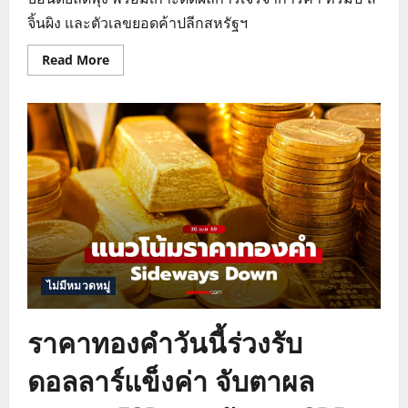
จิ้นผิง และตัวเลขยอดค้าปลีกสหรัฐฯ
Read
Read More
more
about
ราคา
ทองคำ
วัน
นี้
ร่วง
รับ
ดอลลาร์
แข็ง
จับ
ตา
ทรัมป์
เยือน
จีน
ไม่มีหมวดหมู่
ราคาทองคำวันนี้ร่วงรับ
ดอลลาร์แข็งค่า จับตาผล