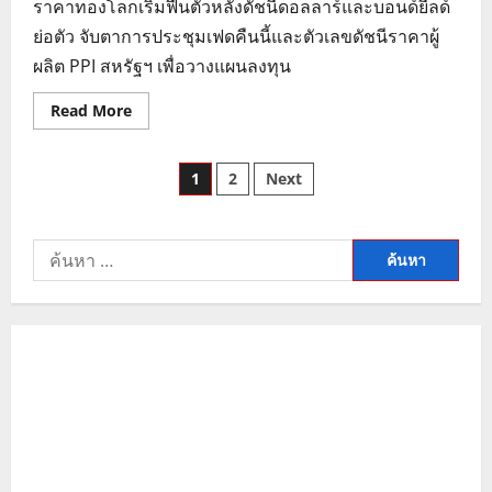
ราคาทองโลกเริ่มฟื้นตัวหลังดัชนีดอลลาร์และบอนด์ยีลด์
ย่อตัว จับตาการประชุมเฟดคืนนี้และตัวเลขดัชนีราคาผู้
ผลิต PPI สหรัฐฯ เพื่อวางแผนลงทุน
Read
Read More
more
about
วิเคราะห์
Posts
ราคา
1
2
Next
ทอง
วัน
pagination
นี้
ปัจจัย
บวก
ค้นหา
ดอลลาร์
อ่อน
สำหรับ:
ค่า
และ
สถานการณ์
อิหร่าน