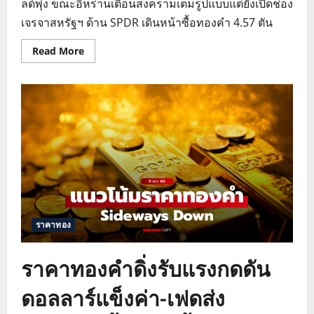
ลด์พุ่ง ขณะอิหร่านเตือนสงครามเต็มรูปแบบแต่ยังเปิดช่อง
เจรจาสหรัฐฯ ด้าน SPDR เดินหน้าซื้อทองคำ 4.57 ตัน
Read
Read More
more
about
แนว
โน้ม
ราคา
ทองคำ
ย่อ
ตัว
ดอลลาร์
แข็ง
ทุบ
ตลาด
สหรัฐฯ-
อิหร่าน
ส่อ
เจรจา
ราคาทอง
ราคาทองคำดิ่งรับแรงกดดัน
ดอลลาร์แข็งค่า-เฟดส่ง