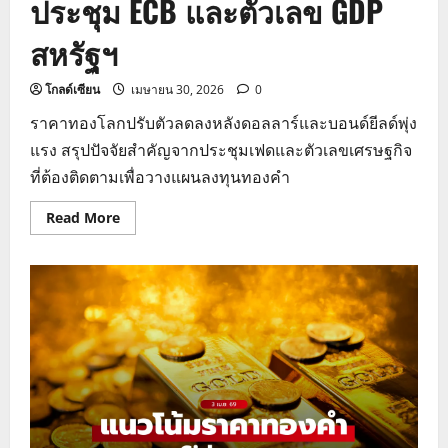
ประชุม ECB และตัวเลข GDP
สหรัฐฯ
โกลด์เซียน
เมษายน 30, 2026
0
ราคาทองโลกปรับตัวลดลงหลังดอลลาร์และบอนด์ยีลด์พุ่ง
แรง สรุปปัจจัยสำคัญจากประชุมเฟดและตัวเลขเศรษฐกิจ
ที่ต้องติดตามเพื่อวางแผนลงทุนทองคำ
Read
Read More
more
about
ราคา
ทองคำ
วัน
นี้
ร่วง
รับ
ดอลลาร์
แข็ง
ค่า
จับตา
ผล
ประชุม
ECB
และ