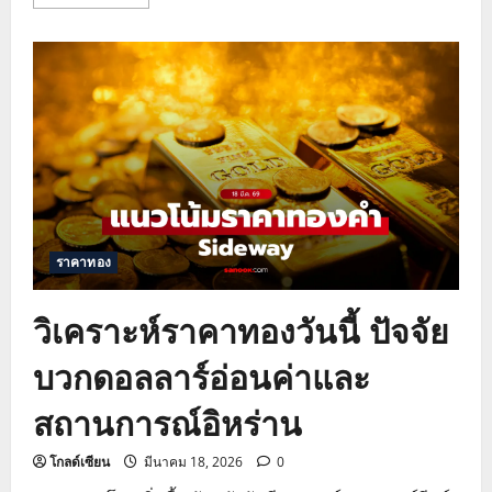
more
about
วิเคราะห์
ราคา
ทองคำ
วัน
นี้
จับตา
สงคราม
สหรัฐฯ-
อิหร่าน
และ
แรง
เท
ขาย
ETF
ราคาทอง
วิเคราะห์ราคาทองวันนี้ ปัจจัย
บวกดอลลาร์อ่อนค่าและ
สถานการณ์อิหร่าน
โกลด์เซียน
มีนาคม 18, 2026
0