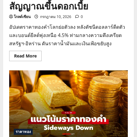
สัญญาณขึ้นดอกเบี้ย
โกลด์เซียน
กรกฎาคม 10, 2026
0
อัปเดตราคาทองคำโลกย่อตัวลง หลังดัชนีดอลลาร์ดีดตัว
และบอนด์ยีลด์พุ่งเหนือ 4.5% ท่ามกลางความตึงเครียด
สหรัฐฯ-อิหร่าน ดันราคาน้ำมันและเงินเฟ้อขยับสูง
Read
Read More
more
about
ราคา
ทองคำ
ดิ่ง
รับ
แรง
กดดัน
ดอลลาร์
แข็ง
ค่า-
เฟด
ส่ง
สัญญาณ
ขึ้น
ดอกเบี้ย
ราคาทอง