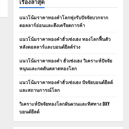
เรื่องล่าสุด
แนวโน้มราคาทองคำโลกพุ่งรับปัจจัยบวกจาก
ดอลลาร์อ่อนและตึงเครียดการค้า
แนวโน้มราคาทองคำฮั่วเซ่งเฮง ทองโลกฟื้นตัว
หลังดอลลาร์และบอนด์ยีลด์ร่วง
แนวโน้มราคาทองคำ ฮั่วเซ่งเฮง วิเคราะห์ปัจจัย
หนุนและกดดันตลาดทองโลก
แนวโน้มราคาทองคำฮั่วเซ่งเฮง ปัจจัยบอนด์ยีลด์
และสถานการณ์โลก
วิเคราะห์ปัจจัยทองโลกผันผวนและทิศทาง DXY
บอนด์ยีลด์