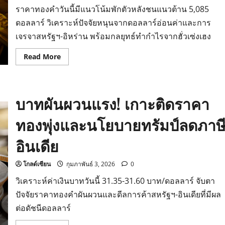
นโยบาย
ราคาทองคำวันนี้มีแนวโน้มพักตัวหลังชนแนวต้าน 5,085
ทรัมป์
ดอลลาร์ วิเคราะห์ปัจจัยหนุนจากดอลลาร์อ่อนค่าและการ
เจรจาสหรัฐฯ-อิหร่าน พร้อมกลยุทธ์ทำกำไรจากฮั่วเซ่งเฮง
Read
Read More
more
about
แนว
โน้ม
ราคา
บาทผันผวนแรง! เกาะติดราคา
ทองคำ
วัน
นี้
ทองพุ่งและนโยบายทรัมป์ลดภาษ
วิเคราะห์
ทิศทาง
ราคา
อินเดีย
ทอง
ล่าสุด
โกลด์เซียน
กุมภาพันธ์ 3, 2026
0
วิเคราะห์ค่าเงินบาทวันนี้ 31.35-31.60 บาท/ดอลลาร์ จับตา
ปัจจัยราคาทองคำผันผวนและดีลการค้าสหรัฐฯ-อินเดียที่มีผล
ต่อดัชนีดอลลาร์