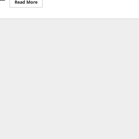
Read
Read More
more
about
บาท
ผันผวน
แรง!
เกาะ
ติด
ราคา
ทอง
พุ่ง
และ
นโยบาย
ทรัมป์
ลด
ภาษี
อินเดีย