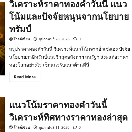
วิเคราะห์ราคาทองคำวันนี้ แนว
โน้มและปัจจัยหนุนจากนโยบาย
ทรัมป์
โกลด์เซียน
กุมภาพันธ์ 26, 2026
0
สรุปราคาทองคำวันนี้ วิเคราะห์แนวโน้มจากฮั่วเซ่งเฮง ปัจจัย
นโยบายภาษีทรัมป์และวิกฤตอสังหาฯ สหรัฐฯ ส่งผลต่อราคา
ทองโลกอย่างไร เช็กแนวรับแนวต้านที่นี่
Read
Read More
more
about
วิเคราะห์
ราคา
ทองคำ
แนวโน้มราคาทองคำวันนี้
วัน
นี้
แนว
วิเคราะห์ทิศทางราคาทองล่าสุด
โน้ม
และ
ปัจจัย
หนุน
โกลด์เซียน
กุมภาพันธ์ 11, 2026
0
จาก