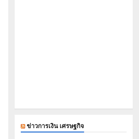
ข่าวการเงิน เศรษฐกิจ