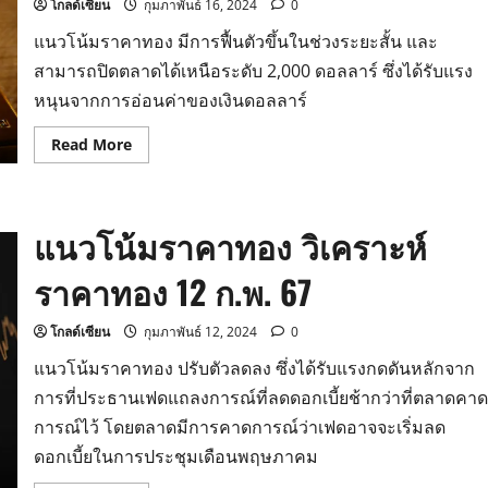
โกลด์เซียน
กุมภาพันธ์ 16, 2024
0
แนวโน้มราคาทอง มีการฟื้นตัวขึ้นในช่วงระยะสั้น และ
สามารถปิดตลาดได้เหนือระดับ 2,000 ดอลลาร์ ซึ่งได้รับแรง
หนุนจากการอ่อนค่าของเงินดอลลาร์
Read
Read More
more
about
แนว
โน้ม
ราคา
แนวโน้มราคาทอง วิเคราะห์
ทอง
วิเคราะห์
ราคา
ราคาทอง 12 ก.พ. 67
ทอง
16
ก.พ.
67
โกลด์เซียน
กุมภาพันธ์ 12, 2024
0
แนวโน้มราคาทอง ปรับตัวลดลง ซึ่งได้รับแรงกดดันหลักจาก
การที่ประธานเฟดแถลงการณ์ที่ลดดอกเบี้ยช้ากว่าที่ตลาดคาด
การณ์ไว้ โดยตลาดมีการคาดการณ์ว่าเฟดอาจจะเริ่มลด
ดอกเบี้ยในการประชุมเดือนพฤษภาคม