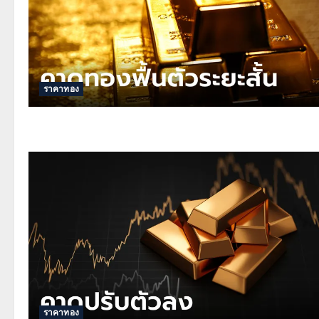
ราคาทอง
ราคาทอง