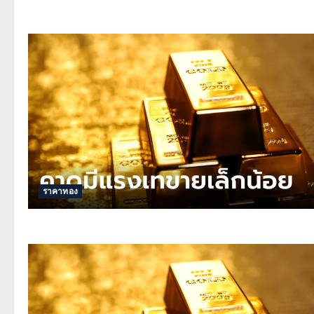
ราคาทอง