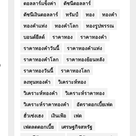
ดอลลาร์แข็งค่า
ดัชนีดอลลาร์
ดัชนีเงินดอลลาร์
ทรัมป์
ทอง
ทองคำ
ทองคำแท่ง
ทองคำโลก
ทองรูปพรรณ
บอนด์ยีลด์
ราคาทอง
ราคาทองคำ
ราคาทองคำวันนี้
ราคาทองคำแท่ง
ราคาทองคำโลก
ราคาทองย้อนหลัง
อ
ราคาทองวันนี้
ราคาทองโลก
ลงทุนทองคำ
วิเคราะห์ทอง
วิเคราะห์ทองคำ
วิเคราะห์ราคาทอง
วิเคราะห์ราคาทองคำ
อัตราดอกเบี้ยเฟด
ฮั่วเซ่งเฮง
เงินเฟ้อ
เฟด
เฟดลดดอกเบี้ย
เศรษฐกิจสหรัฐ