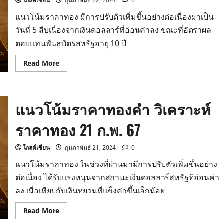
โกลด์เซียน
กุมภาพันธ์ 22, 2024
0
แนวโน้มราคาทอง มีการปรับตัวเพิ่มขึ้นอย่างต่อเนื่องมาเป็น
วันที่ 5 สืบเนื่องจากเงินดอลลาร์ที่อ่อนค่าลง ขณะที่อัตราผล
ตอบแทนพันธบัตรสหรัฐอายุ 10 ปี
Read
Read More
more
about
แนว
โน้ม
ราคา
แนวโน้มราคาทองคำ วิเคราะห์
ทองคำ
วิเคราะห์
ราคา
ราคาทอง 21 ก.พ. 67
ทอง
22
ก.พ.
67
โกลด์เซียน
กุมภาพันธ์ 21, 2024
0
แนวโน้มราคาทอง ในช่วงที่ผ่านมามีการปรับตัวเพิ่มขึ้นอย่าง
ต่อเนื่อง ได้รับแรงหนุนจากสถานะเงินดอลลาร์สหรัฐที่อ่อนค่า
ลง เมื่อเทียบกับเงินหยวนที่แข็งค่าขึ้นเล็กน้อย
Read
Read More
more