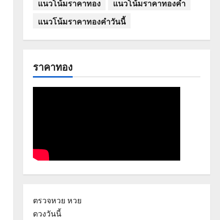
แนวโน้มราคาทอง
แนวโน้มราคาทองคำ
แนวโน้มราคาทองคำวันนี้
ราคาทอง
ตรวจหวย
หวย
ดวงวันนี้