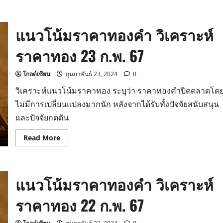
about
แนว
โน้ม
ราคา
แนวโน้มราคาทองคำ วิเคราะห์
ทองคำ
วิเคราะห์
ราคา
ราคาทอง 23 ก.พ. 67
ทอง
27
ก.พ.
67
โกลด์เซียน
กุมภาพันธ์ 23, 2024
0
วิเคราะห์แนวโน้มราคาทอง ระบุว่า ราคาทองคำปิดตลาดโด
ไม่มีการเปลี่ยนแปลงมากนัก หลังจากได้รับทั้งปัจจัยสนับสนุน
และปัจจัยกดดัน
Read
Read More
more
about
แนว
โน้ม
ราคา
แนวโน้มราคาทองคำ วิเคราะห์
ทองคำ
วิเคราะห์
ราคา
ราคาทอง 22 ก.พ. 67
ทอง
23
ก.พ.
67