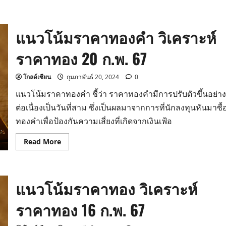
about
แนว
โน้ม
ราคา
แนวโน้มราคาทองคำ วิเคราะห์
ทองคำ
วิเคราะห์
ราคา
ราคาทอง 20 ก.พ. 67
ทอง
21
ก.พ.
67
โกลด์เซียน
กุมภาพันธ์ 20, 2024
0
แนวโน้มราคาทองคำ ชี้ว่า ราคาทองคำมีการปรับตัวขึ้นอย่าง
ต่อเนื่องเป็นวันที่สาม ซึ่งเป็นผลมาจากการที่นักลงทุนหันมาซื้
ทองคำเพื่อป้องกันความเสี่ยงที่เกิดจากเงินเฟ้อ
Read
Read More
more
about
แนว
โน้ม
ราคา
แนวโน้มราคาทอง วิเคราะห์
ทองคำ
วิเคราะห์
ราคา
ราคาทอง 16 ก.พ. 67
ทอง
20
ก.พ.
67