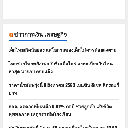
ข่าวการเงิน เศรษฐกิจ
เด็กไทยเกิดน้อยลง แต่โอกาสของเด็กไม่ควรน้อยลงตาม
ไทยช่วยไทยพลัสเฟส 2 เริ่มเมื่อไหร่ ลงทะเบียนวันไหน
ล่าสุด นายกฯ ตอบแล้ว
ราคาน้ำมันพรุ่งนี้ 8 สิงหาคม 2569 เบนซิน ดีเซล ลิตรละกี่
บาท
ธอส. ลดดอกเบี้ยเหลือ 0.01% ต่อปี ช่วยลูกค้า เสียชีวิต-
ทุพพลภาพ เหตุกราดยิงโรงเรียน
ค่าเงินบาทวันนี้ 7 ส.ค. 69 คาดเคลื่อนไหวในกรอบ 33.00-