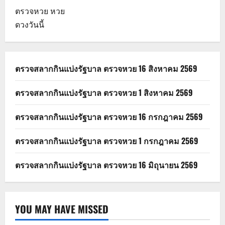
ตรวจหวย
หวย
ดวงวันนี้
ตรวจสลากกินแบ่งรัฐบาล ตรวจหวย 16 สิงหาคม 2569
ตรวจสลากกินแบ่งรัฐบาล ตรวจหวย 1 สิงหาคม 2569
ตรวจสลากกินแบ่งรัฐบาล ตรวจหวย 16 กรกฎาคม 2569
ตรวจสลากกินแบ่งรัฐบาล ตรวจหวย 1 กรกฎาคม 2569
ตรวจสลากกินแบ่งรัฐบาล ตรวจหวย 16 มิถุนายน 2569
YOU MAY HAVE MISSED