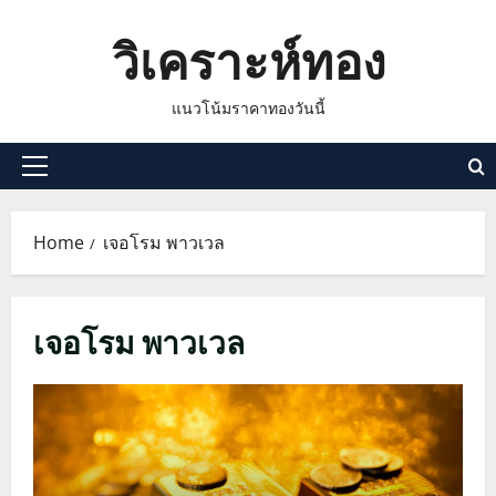
Skip
วิเคราะห์ทอง
to
content
แนวโน้มราคาทองวันนี้
Primary
Menu
Home
เจอโรม พาวเวล
เจอโรม พาวเวล