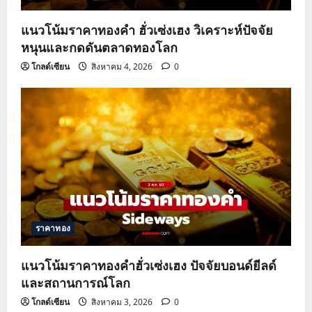
แนวโน้มราคาทองคำ ฮั่วเซ่งเฮง วิเคราะห์ปัจจัย
หนุนและกดดันตลาดทองโลก
โกลด์เซียน
สิงหาคม 4, 2026
0
ราคาทอง
แนวโน้มราคาทองคำฮั่วเซ่งเฮง ปัจจัยบอนด์ยีลด์
และสถานการณ์โลก
โกลด์เซียน
สิงหาคม 3, 2026
0