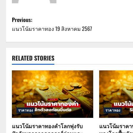
P
Previous:
แนวโน้มราคาทอง 19 สิงหาคม 2567
o
s
t
RELATED STORIES
n
a
v
i
ราคาทอง
ราคาทอง
g
แนวโน้มราคาทองคำโลกพุ่งรับ
แนวโน้มราคาท