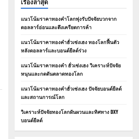
เรื่องล่าสุด
แนวโน้มราคาทองคำโลกพุ่งรับปัจจัยบวกจาก
ดอลลาร์อ่อนและตึงเครียดการค้า
แนวโน้มราคาทองคำฮั่วเซ่งเฮง ทองโลกฟื้นตัว
หลังดอลลาร์และบอนด์ยีลด์ร่วง
แนวโน้มราคาทองคำ ฮั่วเซ่งเฮง วิเคราะห์ปัจจัย
หนุนและกดดันตลาดทองโลก
แนวโน้มราคาทองคำฮั่วเซ่งเฮง ปัจจัยบอนด์ยีลด์
และสถานการณ์โลก
วิเคราะห์ปัจจัยทองโลกผันผวนและทิศทาง DXY
บอนด์ยีลด์