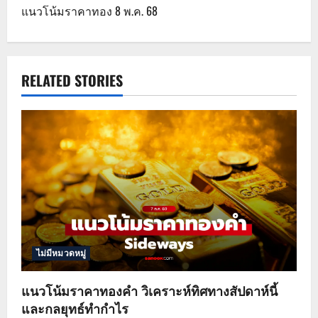
แนวโน้มราคาทอง 8 พ.ค. 68
t
n
a
RELATED STORIES
v
i
g
a
t
ไม่มีหมวดหมู่
i
o
แนวโน้มราคาทองคำ วิเคราะห์ทิศทางสัปดาห์นี้
และกลยุทธ์ทำกำไร