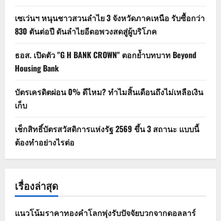
เซเว่นฯ หนุนชาวสวนลำไย 3 จังหวัดภาคเหนือ รับซื้อกว่า
830 ตันต่อปี ดันลำไยอีดอพวงสดสู่ผู้บริโภค
ธอส. เปิดตัว "G H BANK CROWN" ตอกย้ำบทบาท Beyond
Housing Bank
บัตรเครดิตผ่อน 0% ดีไหม? ทำไมสิ้นเดือนถึงไม่เหลือเงิน
เก็บ
เช็กสิทธิ์บัตรสวัสดิการแห่งรัฐ 2569 ขึ้น 3 สถานะ แบบนี้
ต้องทำอย่างไรต่อ
เรื่องล่าสุด
แนวโน้มราคาทองคำโลกพุ่งรับปัจจัยบวกจากดอลลาร์